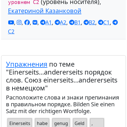
(уровень носителя),
уровнем С2
Екатериной Казанковой
,
,
,
,
A1
,
A2
,
B1
,
B2
,
C1
,
C2
Упражнения
по теме
"Einerseits...andererseits порядок
слов. Союз einerseits...andererseits
в немецком"
Расположите слова и знаки препинания
в правильном порядке. Bilden Sie einen
Satz mit der richtigen Wortfolge.
Einerseits
habe
genug
Geld
,