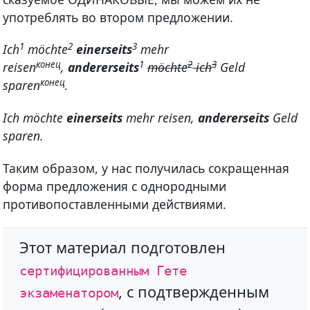
употреблять во втором предложении.
1
2
3
Ich
möchte
einerseits
mehr
конец
1
2
3
reisen
,
andererseits
möchte
ich
Geld
конец
sparen
.
Ich möchte
einerseits
mehr reisen,
andererseits
Geld
sparen.
Таким образом, у нас получилась сокращенная
форма предложения с однородными
противопоставленными действиями.
Этот материал подготовлен
сертифицированным Гете
, с подтвержденным
экзаменатором