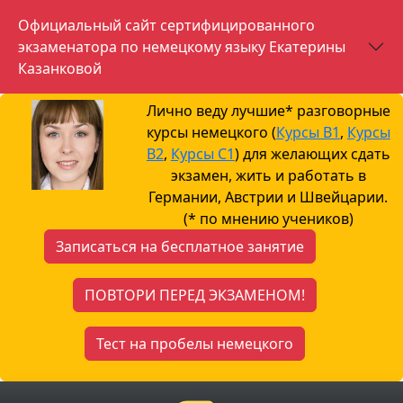
Официальный сайт сертифицированного
экзаменатора по немецкому языку Екатерины
Казанковой
Лично веду лучшие* разговорные
курсы немецкого (
Курсы B1
,
Курсы
B2
,
Курсы С1
) для желающих сдать
экзамен, жить и работать в
Германии, Австрии и Швейцарии.
(* по мнению учеников)
Записаться на бесплатное занятие
ПОВТОРИ ПЕРЕД ЭКЗАМЕНОМ!
Тест на пробелы немецкого