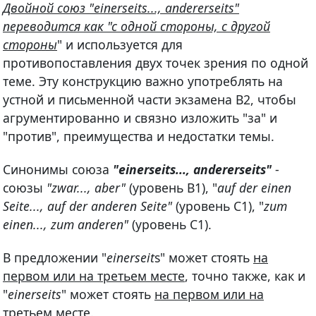
Двойной союз "einerseits..., andererseits"
переводится как "с одной стороны, с другой
стороны
" и используется для
противопоставления двух точек зрения по одной
теме. Эту конструкцию важно употреблять на
устной и письменной части экзамена В2, чтобы
агрументированно и связно изложить "за" и
"против", преимущества и недостатки темы.
Синонимы союза
"einerseits..., andererseits"
-
союзы
"zwar..., aber"
(уровень В1), "
auf der einen
Seite..., auf der anderen Seite"
(уровень C1), "
zum
einen..., zum anderen"
(уровень C1).
В предложении "
еinerseit
s" может стоять
на
первом или на третьем месте
, точно также, как и
"
еinerseits
" может стоять
на первом или на
третьем месте
.