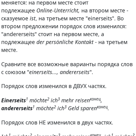
меняется: на первом месте стоит
подлежащее
Online-Unterricht,
на втором месте -
сказуемое
ist
, на третьем месте "einerseits". Во
втором предложении порядок слов изменился:
"andererseits" стоит на первом месте, а
подлежащее
der persönliche Kontakt
- на третьем
месте.
Сравните все возможные варианты порядка слов
с союзом "
einerseits..., andererseits
".
Порядок слов изменился в ДВУХ частях.
1
2
3
конец
Einerseits
möchte
ich
mehr reisen
,
1
2
3
конец
andererseits
möchte
ich
Geld sparen
.
Порядок слов НЕ изменился в двух частях.
1
2
3
конец
1
2