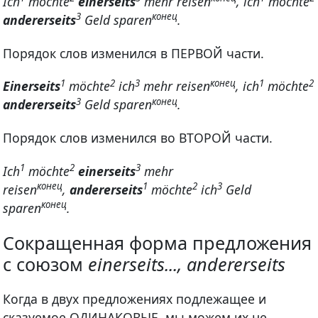
Ich
möchte
einerseits
mehr reisen
, ich
möchte
3
конец
andererseits
Geld sparen
.
Порядок слов изменился в ПЕРВОЙ части.
1
2
3
конец
1
2
Einerseits
möchte
ich
mehr reisen
, ich
möchte
3
конец
andererseits
Geld sparen
.
Порядок слов изменился во ВТОРОЙ части.
1
2
3
Ich
möchte
einerseits
mehr
конец
1
2
3
reisen
,
andererseits
möchte
ich
Geld
конец
sparen
.
Сокращенная форма предложения
с союзом
einerseits..., andererseits
Когда в двух предложениях подлежащее и
сказуемое ОДИНАКОВЫЕ, мы можем их не