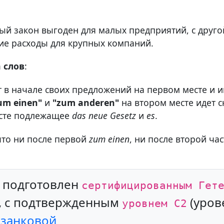
ый закон выгоден для малых предприятий, с друго
ие расходы для крупных компаний.
 слов
:
т в начале своих предложений на первом месте и 
um einen"
и
"zum anderen"
на втором месте идет 
есте подлежащее
das neue Gesetz
и
es
.
что ни после первой
zum einen
, ни после второй ча
л подготовлен
сертифицированным Гет
, с подтвержденным
(уров
уровнем С2
азанковой