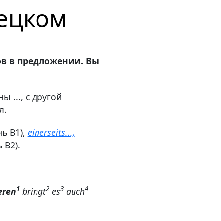
мецком
лов в предложении. Вы
ы ..., с другой
я.
нь В1),
einerseits...,
 В2).
1
2
3
4
eren
bringt
es
auch