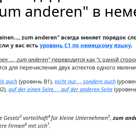
.zum anderen" в не
inen..., zum anderen" всегда меняет порядок с
сли у вас есть
уровень С1 по немецкому языку
.
nen ..., zum anderen"
переводится как "с одной сторон
тся для перечисления двух аспектов одного явлени
als auch
(уровень В1),
nicht nur..., sondern auch
(урове
2),
auf der einen Seite..., auf der anderen Seite
(уровень
3
4
5
e Gesetz
vorteilhaft
für kleine Unternehmen
,
zum and
6
7
ere Firmen
mit sich
.