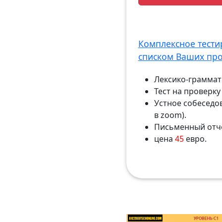
Комплексное тести
списком Ваших пр
Лексико-граммати
Тест на проверк
Устное собеседо
в zoom).
Письменный отч
цена
45
евро.