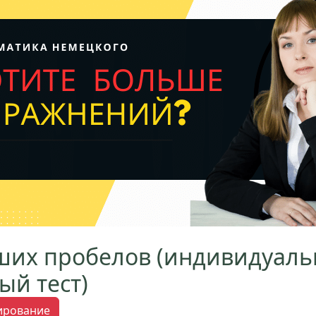
ших пробелов (индивидуал
ый тест)
тирование