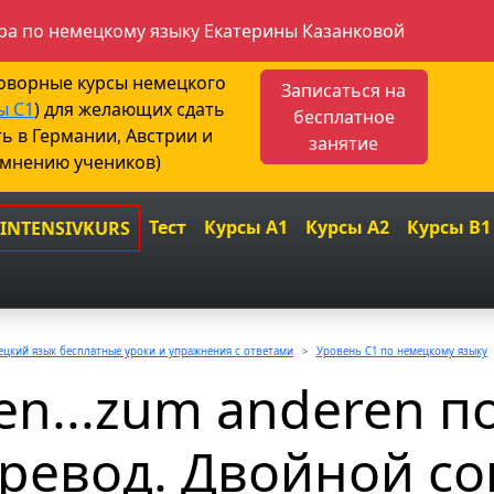
а по немецкому языку Екатерины Казанковой
говорные курсы немецкого
Записаться на
ы С1
) для желающих сдать
бесплатное
ть в Германии, Австрии и
занятие
 мнению учеников)
Тест
Курсы A1
Курсы A2
Курсы B1
 INTENSIVKURS
цкий язык бесплатные уроки и упражнения с ответами
Уровень C1 по немецкому языку
en...zum anderen п
еревод. Двойной с