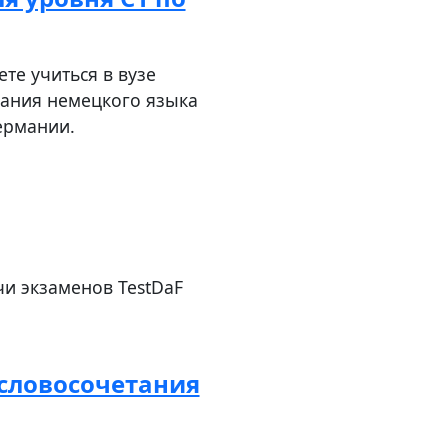
те учиться в вузе
нания немецкого языка
ермании.
чи экзаменов TestDaF
словосочетания