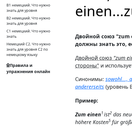
einen..
B1 немецкий. Что нужно
знать для уровня
B2 немецкий. Что нужно
знать для уровня
C1 немецкий. Что нужно
Двойной союз "zum e
знать
должны знать это, е
Немецкий С2. Что нужно
знать для уровня С2 по
немецкому языку
Двойной союз
"zum ei
стороны"
и используе
Правила и
упражнения онлайн
Синонимы:
sowohl..., 
andererseits
(уровень В
Пример:
1
2
Zum einen
ist
das neu
5
höhere Kosten
für größ