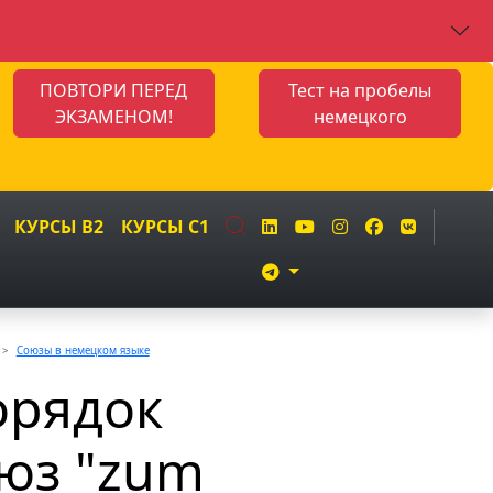
ПОВТОРИ ПЕРЕД
Тест на пробелы
ЭКЗАМЕНОМ!
немецкого
КУРСЫ B2
КУРСЫ C1
Союзы в немецком языке
орядок
оюз "zum