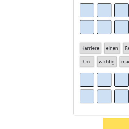
Karriere
einen
F
ihm
wichtig
ma