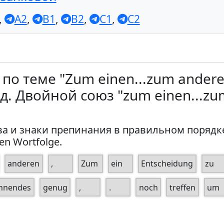
,
A2
,
B1
,
B2
,
C1
,
C2
по теме "Zum einen...zum ander
д. Двойной союз "zum einen...zu
а и знаки препинания в правильном порядке. 
gen Wortfolge.
anderen
,
Zum
ein
Entscheidung
zu
nnendes
genug
,
.
noch
treffen
um