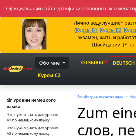
Официальный сайт сертифицированного экзаменатор
Лично веду лучшие* раз
(
Курсы B1
,
Курсы B2
,
Курс
экзамен, жить и работа
Швейцарии. (* по
51
ОТЗЫВЫ
Обо мне
DEUTSCH
Курсы C2
Онлайн курсы немецкого языка
Неме
Уровни немецкого
Zum ein
языка
Что нужно знать для уровня
А1 по немецкому языку
слов, п
Что нужно знать для уровня
А2 по немецкому языку