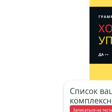
Список ва
комплексн
Записаться на тес