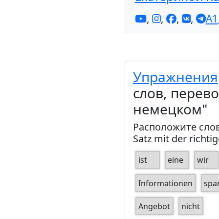
,
,
,
,
A1
Упражнения
слов, перево
немецком"
Расположите слов
Satz mit der richti
ist
eine
wir
Informationen
spa
Angebot
nicht