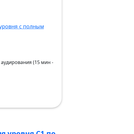
уровня с полным
аудирования (15 мин -
я уровня C1 по