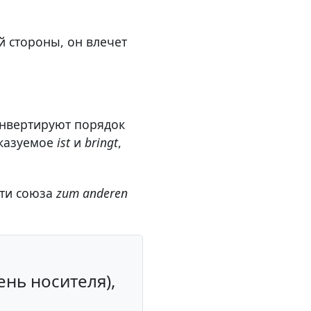
й стороны, он влечет
инвертируют порядок
сказуемое
ist
и
bringt
,
сти союза
zum anderen
е
ень носителя),