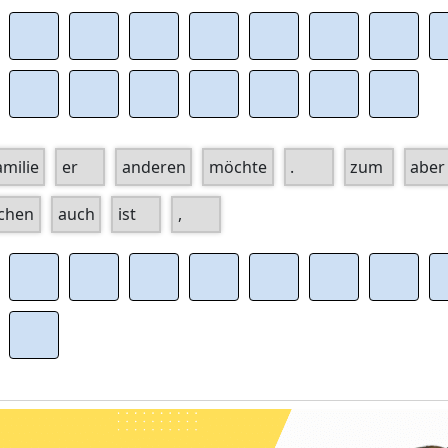
amilie
er
anderen
möchte
.
zum
aber
chen
auch
ist
,