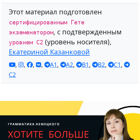
Этот материал подготовлен
сертифицированным Гете
, с подтвержденным
экзаменатором
(уровень носителя),
уровнем С2
Екатериной Казанковой
,
,
,
,
A1
,
A2
,
B1
,
B2
,
C1
,
C2