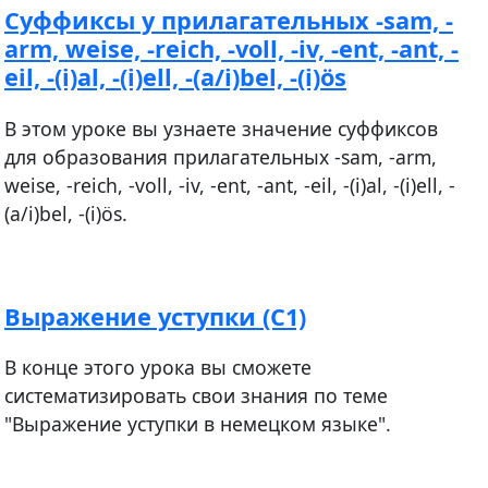
Суффиксы у прилагательных -sam, -
arm, weise, -reich, -voll, -iv, -ent, -ant, -
eil, -(i)al, -(i)ell, -(a/i)bel, -(i)ös
В этом уроке вы узнаете значение суффиксов
для образования прилагательных -sam, -arm,
weise, -reich, -voll, -iv, -ent, -ant, -eil, -(i)al, -(i)ell, -
(a/i)bel, -(i)ös.
Выражение уступки (С1)
В конце этого урока вы сможете
систематизировать свои знания по теме
"Выражение уступки в немецком языке".