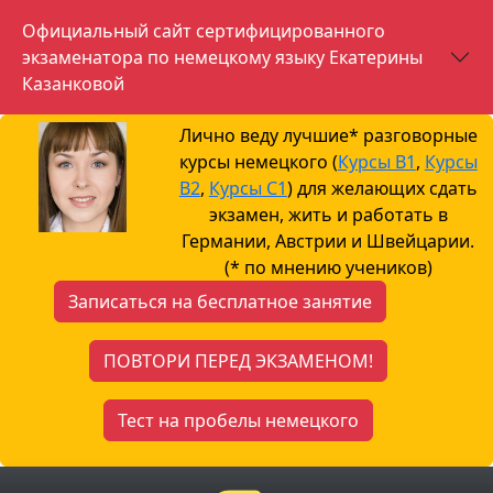
Официальный сайт сертифицированного
экзаменатора по немецкому языку Екатерины
Казанковой
Лично веду лучшие* разговорные
курсы немецкого (
Курсы B1
,
Курсы
B2
,
Курсы С1
) для желающих сдать
экзамен, жить и работать в
Германии, Австрии и Швейцарии.
(* по мнению учеников)
Записаться на бесплатное занятие
ПОВТОРИ ПЕРЕД ЭКЗАМЕНОМ!
Тест на пробелы немецкого