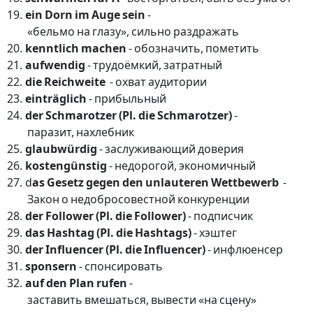
ein Dorn im Auge sein
-
«бельмо на глазу», сильно раздражать
kenntlich machen
- обозначить, пометить
aufwendig
- трудоёмкий, затратный
die Reichweite
- охват аудитории
einträglich
- прибыльный
der Schmarotzer (Pl. die Schmarotzer)
-
паразит, нахлебник
glaubwürdig
- заслуживающий доверия
kostengünstig
- недорогой, экономичный
d
as Gesetz gegen den unlauteren Wettbewerb
-
Закон о недобросовестной конкуренции
der Follower (Pl. die Follower)
- подписчик
das Hashtag (Pl. die Hashtags)
- хэштег
der Influencer (Pl. die Influencer)
- инфлюенсер
sponsern
- спонсировать
auf den Plan rufen
-
заставить вмешаться, вывести «на сцену»