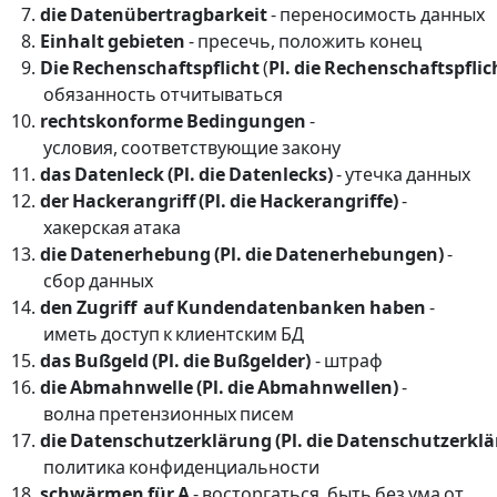
die Datenübertragbarkeit
- переносимость данных
Einhalt gebieten
- пресечь, положить конец
Die Rechenschaftspflicht
(
Pl. die Rechenschaftspfli
обязанность отчитываться
rechtskonforme Bedingungen
-
условия, соответствующие закону
das Datenleck (Pl. die Datenlecks)
- утечка данных
der Hackerangriff (Pl. die Hackerangriffe)
-
хакерская атака
die Datenerhebung (Pl. die Datenerhebungen)
-
сбор данных
den Zugriff auf Kundendatenbanken haben
-
иметь доступ к клиентским БД
das Bußgeld (Pl. die Bußgelder)
- штраф
die Abmahnwelle (Pl. die Abmahnwellen)
-
волна претензионных писем
die Datenschutzerklärung (Pl. die Datenschutzerkl
политика конфиденциальности
schwärmen für A
- восторгаться, быть без ума от