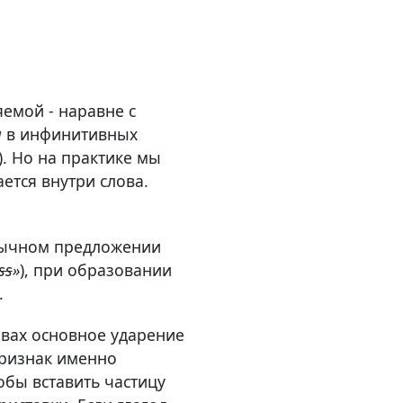
емой - наравне с
u
в инфинитивных
). Но на практике мы
ается внутри слова.
бычном предложении
ss
»
), при образовании
.
ловах основное ударение
признак именно
обы вставить частицу