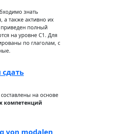
обходимо знать
 а также активно их
е приведен полный
тся на уровне C1. Для
рованы по глаголам, с
ные.
 сдать
составлены на основе
х компетенций
ng von modalen