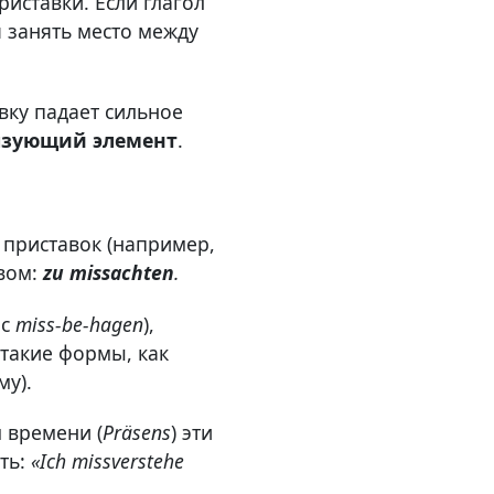
иставки. Если глагол
 занять место между
вку падает сильное
язующий элемент
.
 приставок (например,
овом:
zu missachten
.
 с
miss-be-hagen
),
 такие формы, как
му).
 времени (
Präsens
) эти
ать:
«Ich missverstehe