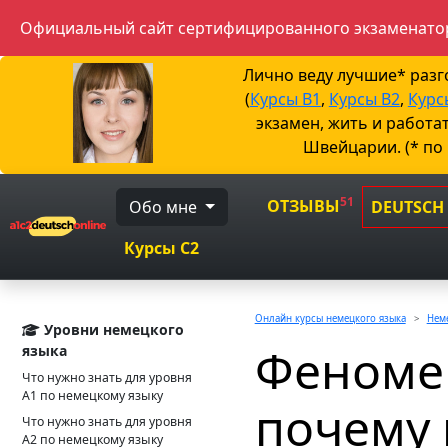
Официальный сайт сертифицированного экзаменатор
Лично веду лучшие* раз
(
Курсы B1
,
Курсы B2
,
Курс
экзамен, жить и работа
Швейцарии. (* по
51
ОТЗЫВЫ
Обо мне
DEUTSCH
Курсы C2
Онлайн курсы немецкого языка
Неме
Уровни немецкого
Феномен
языка
Что нужно знать для уровня
А1 по немецкому языку
почему 
Что нужно знать для уровня
А2 по немецкому языку