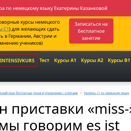
а по немецкому языку Екатерины Казанковой
говорные курсы немецкого
Записаться на
ы С1
) для желающих сдать
бесплатное
ть в Германии, Австрии и
занятие
 мнению учеников)
Тест
Курсы A1
Курсы A2
Курсы B1
 INTENSIVKURS
цкий язык бесплатные уроки и упражнения с ответами
Уровень C1 по немецкому языку
 приставки «miss-
мы говорим es ist