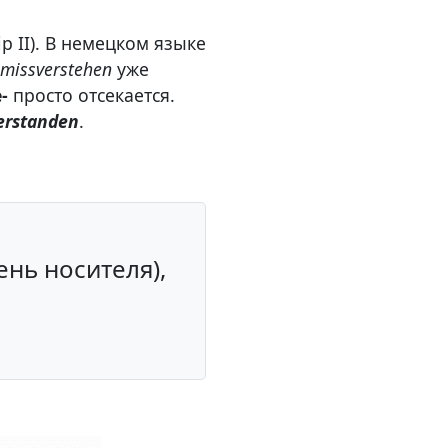
p II). В немецком языке
missverstehen
уже
-
просто отсекается.
erstanden
.
е
ень носителя),