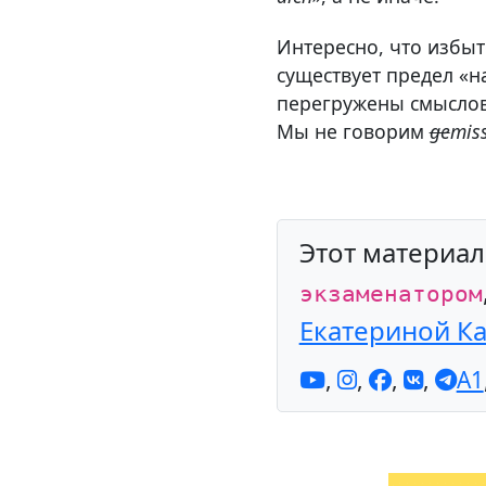
Интересно, что избыто
существует предел «
перегружены смыслов
Мы не говорим
ge
mis
Этот материа
экзаменатором
Екатериной К
,
,
,
,
A1