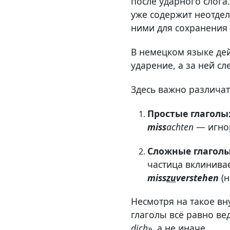
после ударного слога
уже содержит неотде
ними для сохранения 
В немецком языке дей
ударение, а за ней с
Здесь важно различат
Простые глаголы
miss
achten
— игнор
Сложные глаголы
частица вклинивае
miss
zu
verstehen
(н
Несмотря на такое вн
глаголы всё равно ве
dich»
, а не иначе.