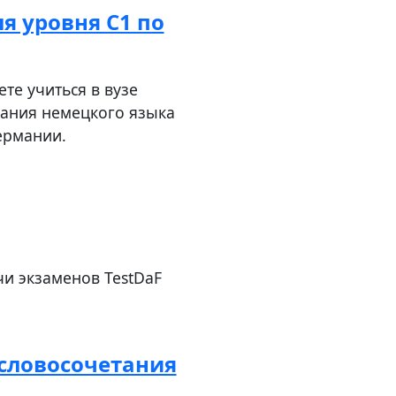
я уровня C1 по
те учиться в вузе
нания немецкого языка
ермании.
чи экзаменов TestDaF
словосочетания