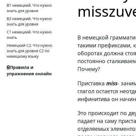
misszuv
B1 немецкий. Что нужно
знать для уровня
B2 немецкий. Что нужно
знать для уровня
C1 немецкий. Что нужно
В немецкой граммати
знать
такими префиксами, 
Немецкий С2. Что нужно
знать для уровня С2 по
оборотах должна стоя
немецкому языку
постоянно сталкивае
Правила и
Почему?
упражнения онлайн
Приставка
miss
-
заним
глагол остается неот
инфинитива он начин
Это происходит по дв
падает на саму прист
отделяемых элементов