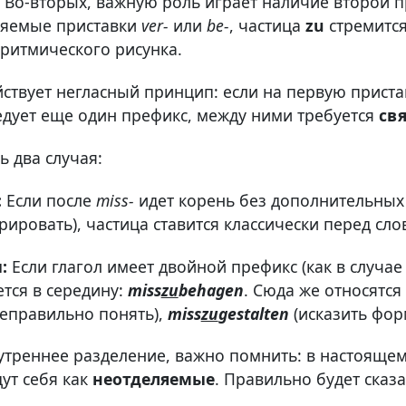
. Во-вторых, важную роль играет наличие второй пр
ляемые приставки
ver-
или
be-
, частица
zu
стремится
ритмического рисунка.
ствует негласный принцип: если на первую приста
ледует еще один префикс, между ними требуется
св
ь два случая:
:
Если после
miss-
идет корень без дополнительных
ировать), частица ставится классически перед сл
:
Если глагол имеет двойной префикс (как в случае
тся в середину:
miss
zu
behagen
. Сюда же относятся
еправильно понять),
miss
zu
gestalten
(исказить фор
утреннее разделение, важно помнить: в настоящем
дут себя как
неотделяемые
. Правильно будет сказ