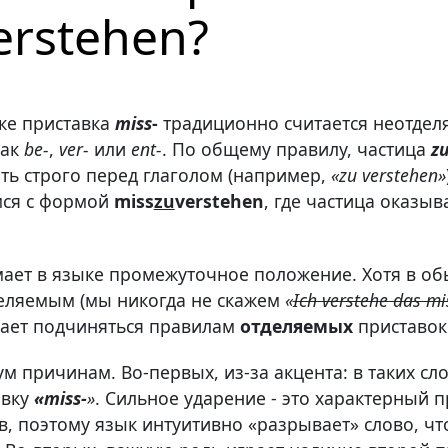
erstehen?
ке приставка
miss
-
традиционно считается неотделя
как
be-
,
ver-
или
ent-
. По общему правилу, частица
z
ть строго перед глаголом (например,
«zu verstehen»
мся с формой
miss
zu
verstehen
, где частица оказыв
ает в языке промежуточное положение. Хотя в о
деляемым (мы никогда не скажем
«
Ich verstehe das mi
ает подчиняться правилам
отделяемых
приставок
ум причинам. Во-первых, из-за акцента: в таких с
авку
«miss-
»
. Сильное ударение - это характерный 
, поэтому язык интуитивно «разрывает» слово, чт