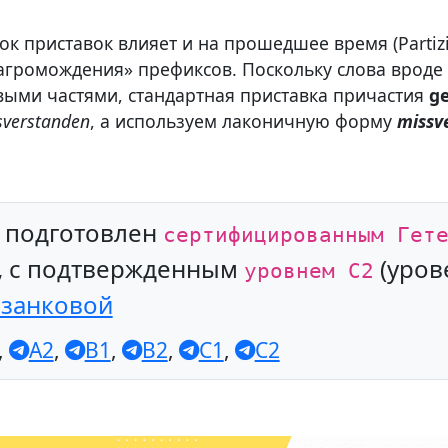
к приставок влияет и на прошедшее время (Partizi
нагромождения» префиксов. Поскольку слова вроде
ыми частями, стандартная приставка причастия
ge
sverstanden
, а используем лаконичную форму
missv
л подготовлен
сертифицированным Гет
, с подтвержденным
(уров
уровнем С2
азанковой
,
A2
,
B1
,
B2
,
C1
,
C2