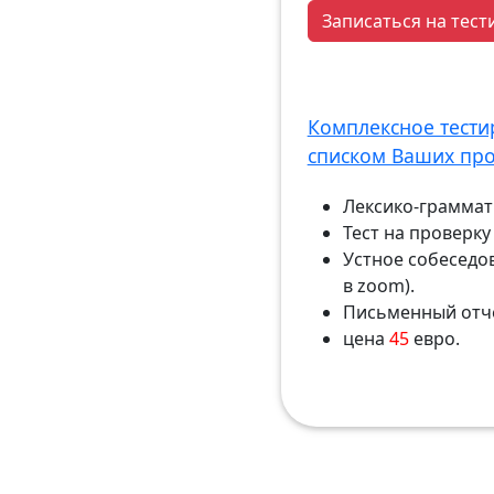
Записаться на тес
Комплексное тести
списком Ваших пр
Лексико-граммати
Тест на проверк
Устное собеседо
в zoom).
Письменный отч
цена
45
евро.