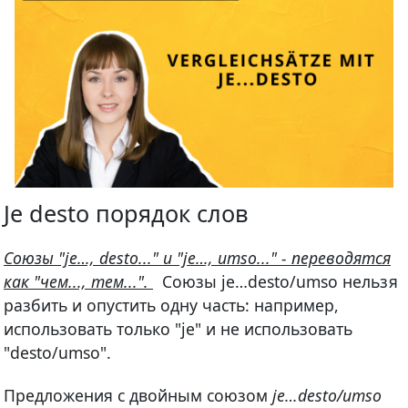
Je desto порядок слов
Cоюзы "je…, desto..." и "je…, umso..." - переводятся
как "чем..., тем...".
Союзы je…desto/umso нельзя
разбить и опустить одну часть: например,
использовать только "je" и не использовать
"desto/umso".
Предложения с двойным союзом
je…desto/umso