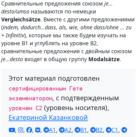
Сравнительные предложения союзом
je…
desto/umso
называются по-немецки
Vergleichsätze
. Вместе с другими предложениями
(
indem, dadurch…dass, als, wie, ohne dass/ohne … zu
+ Infinitiv
), которые мы также будем изучать на
уровне В1 и углублять на уровне В2,
сравнительные предложения с двойным союзом
je…desto
входят в общую группу
Modalsätze
.
Этот материал подготовлен
сертифицированным Гете
, с подтвержденным
экзаменатором
(уровень носителя),
уровнем С2
Екатериной Казанковой
,
,
,
,
A1
,
A2
,
B1
,
B2
,
C1
,