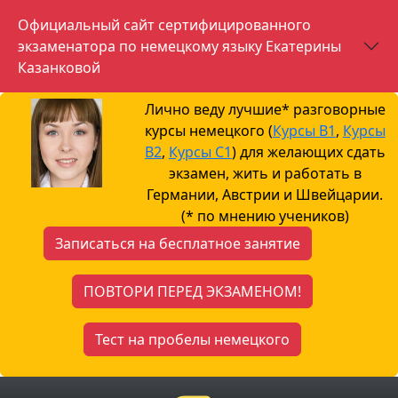
Официальный сайт сертифицированного
экзаменатора по немецкому языку Екатерины
Казанковой
Лично веду лучшие* разговорные
курсы немецкого (
Курсы B1
,
Курсы
B2
,
Курсы С1
) для желающих сдать
экзамен, жить и работать в
Германии, Австрии и Швейцарии.
(* по мнению учеников)
Записаться на бесплатное занятие
ПОВТОРИ ПЕРЕД ЭКЗАМЕНОМ!
Тест на пробелы немецкого