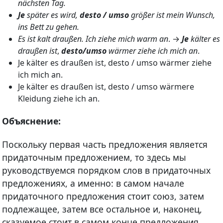
nächsten Tag.
Je
später es wird,
desto / umso
größer ist mein Wunsch,
ins Bett zu gehen.
Es ist kalt draußen. Ich ziehe mich warm an
. →
Je
kälter es
draußen ist
,
desto/umso
wärmer ziehe ich mich an
.
Je kälter es draußen ist, desto / umso wärmer ziehe
ich mich an.
Je kälter es draußen ist, desto / umso wärmere
Kleidung ziehe ich an.
Объяснение:
Поскольку первая часть предложения является
придаточным предложением, то здесь мы
руководствуемся порядком слов в придаточных
предложениях, а именно: в самом начале
придаточного предложения стоит союз, затем
подлежащее, затем все остальное и, наконец,
сказуемое стоит в самом конце предложения.