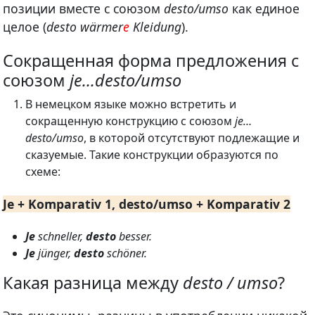
позиции вместе с союзом
desto/umso
как единое
целое (
desto wärmer
e
Kleidung
).
Сокращенная форма предложения с
союзом
je…desto/umso
В немецком языке можно встретить и
сокращенную конструкцию с союзом
je…
desto/umso
, в которой отсутствуют подлежащие и
сказуемые. Такие конструкции образуются по
схеме:
Je + Komparativ 1, desto/umso + Komparativ 2
Je
schneller,
desto
besser.
Je
jünger,
desto
schöner.
Какая разница между
desto / umso
?