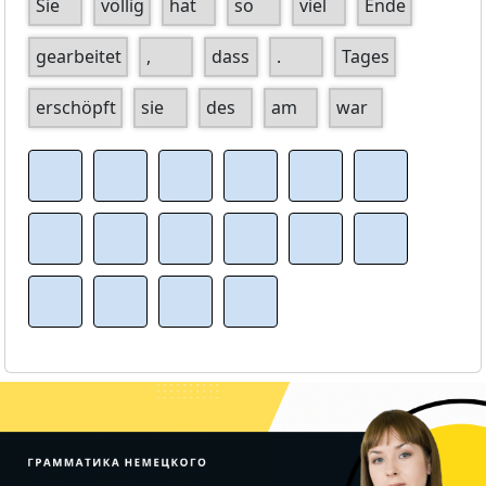
Sie
völlig
hat
so
viel
Ende
gearbeitet
,
dass
.
Tages
erschöpft
sie
des
am
war