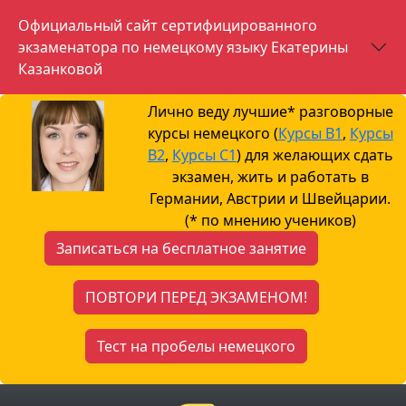
Официальный сайт сертифицированного
экзаменатора по немецкому языку Екатерины
Казанковой
Лично веду лучшие* разговорные
курсы немецкого (
Курсы B1
,
Курсы
B2
,
Курсы С1
) для желающих сдать
экзамен, жить и работать в
Германии, Австрии и Швейцарии.
(* по мнению учеников)
Записаться на бесплатное занятие
ПОВТОРИ ПЕРЕД ЭКЗАМЕНОМ!
Тест на пробелы немецкого