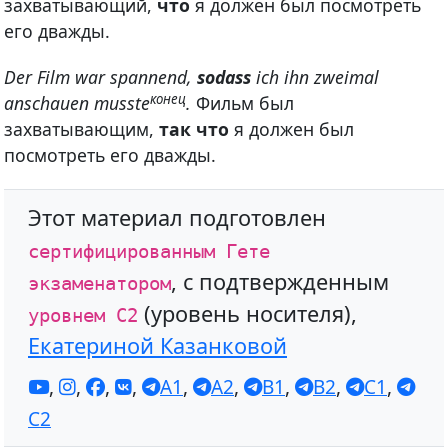
захватывающий,
что
я должен был посмотреть
его дважды.
Der Film war spannend,
sodass
ich ihn zweimal
конец
anschauen musste
.
Фильм был
захватывающим,
так что
я должен был
посмотреть его дважды.
Этот материал подготовлен
сертифицированным Гете
, с подтвержденным
экзаменатором
(уровень носителя),
уровнем С2
Екатериной Казанковой
,
,
,
,
A1
,
A2
,
B1
,
B2
,
C1
,
C2