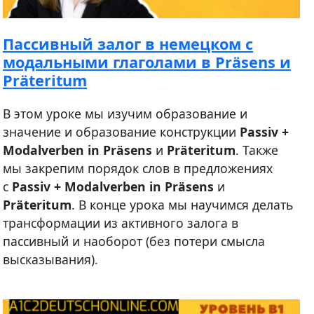
Пассивный залог в немецком с
модальными глаголами в Präsens и
Präteritum
В этом уроке мы изучим образование и
значение и образование конструкции
Passiv +
Modalverben in Präsens
и
Präteritum
. Также
мы закрепим порядок слов в предложениях
с
Passiv + Modalverben in Präsens
и
Präteritum
. В конце урока мы научимся делать
трансформации из активного залога в
пассивный и наоборот (без потери смысла
высказывания).