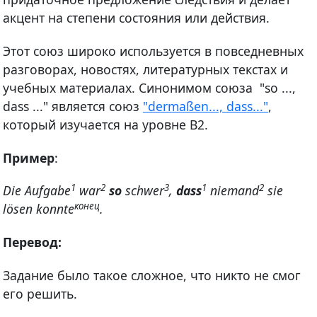
акцент на степени состояния или действия.
Этот союз широко используется в повседневных
разговорах, новостях, литературных текстах и
учебных материалах. Синонимом союза "so ...,
dass ..." является союз
"dermaßen..., dass..."
,
который изучается на уровне В2.
Пример
:
1
2
3
1
2
Die Aufgabe
war
so
schwer
,
dass
niemand
sie
конец
lösen konnte
.
Перевод:
Задание было такое сложное, что никто не смог
его решить.