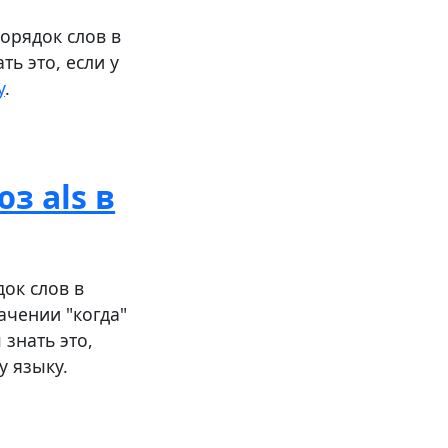
орядок слов в
ь это, если у
у
.
з als в
ок слов в
ачении "когда"
 знать это,
у языку.