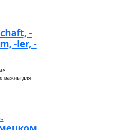
haft, -
m, -ler, -
ые
е важны для
.
емецком