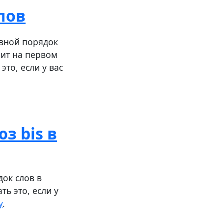
лов
вной порядок
оит на первом
то, если у вас
з bis в
ок слов в
ь это, если у
у
.