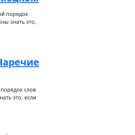
ой порядок
ны знать это,
 Наречие
 порядок слов
ать это, если