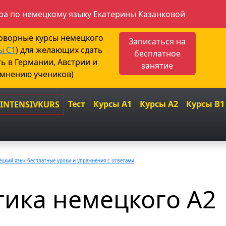
а по немецкому языку Екатерины Казанковой
говорные курсы немецкого
Записаться на
ы С1
) для желающих сдать
бесплатное
ть в Германии, Австрии и
занятие
 мнению учеников)
Тест
Курсы A1
Курсы A2
Курсы B1
 INTENSIVKURS
цкий язык бесплатные уроки и упражнения с ответами
ика немецкого A2