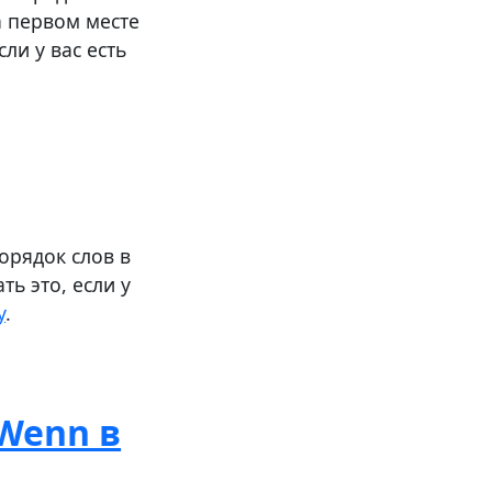
а первом месте
ли у вас есть
орядок слов в
ь это, если у
у
.
Wenn в