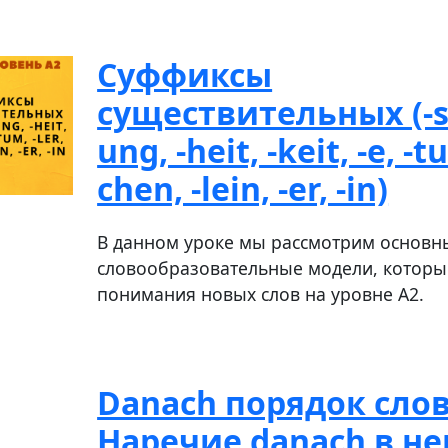
Cуффиксы
существительных (-sc
ung, -heit, -keit, -e, -tu
chen, -lein, -er, -in)
В данном уроке мы рассмотрим основн
словообразовательные модели, которы
понимания новых слов на уровне А2.
Danach порядок слов
Наречие danach в н