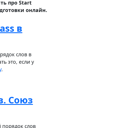
ь про Start
дготовки онлайн.
ass в
рядок слов в
ь это, если у
у
.
в. Союз
й порядок слов