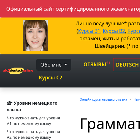
Официальный сайт сертифицированного экзаменатор
Лично веду лучшие* раз
(
Курсы B1
,
Курсы B2
,
Курс
экзамен, жить и работа
Швейцарии. (* по
51
ОТЗЫВЫ
Обо мне
DEUTSCH
Курсы C2
Онлайн курсы немецкого языка
Неме
Уровни немецкого
языка
Граммат
Что нужно знать для уровня
А1 по немецкому языку
Что нужно знать для уровня
А2 по немецкому языку