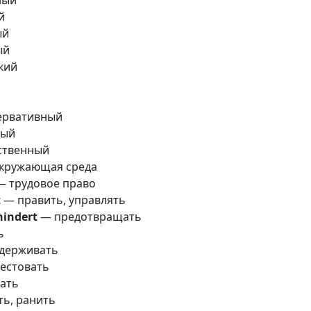
й
ый
ый
кий
ервативный
ный
ственный
кружающая среда
 трудовое право
t
— править, управлять
hindert
— предотвращать
ь
держивать
естовать
ать
ь, ранить