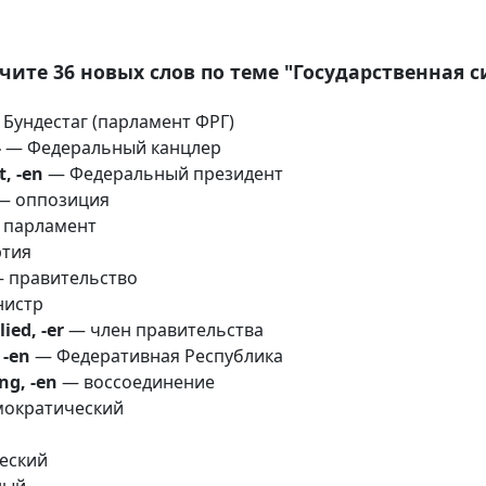
чите 36 новых слов по теме "Государственная с
Бундестаг (парламент ФРГ)
-
— Федеральный канцлер
, -en
— Федеральный президент
 оппозиция
парламент
тия
 правительство
истр
ied, -er
— член правительства
 -en
— Федеративная Республика
ng, -en
— воссоединение
ократический
еский
ный