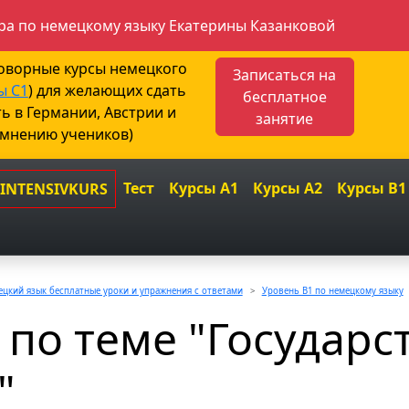
а по немецкому языку Екатерины Казанковой
говорные курсы немецкого
Записаться на
ы С1
) для желающих сдать
бесплатное
ть в Германии, Австрии и
занятие
 мнению учеников)
Тест
Курсы A1
Курсы A2
Курсы B1
 INTENSIVKURS
цкий язык бесплатные уроки и упражнения с ответами
Уровень B1 по немецкому языку
 по теме "Государс
"