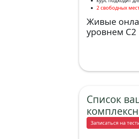
курс подходит дл
2 свободных мес
Живые онла
уровнем С2 
Список ва
комплексн
Записаться на тес