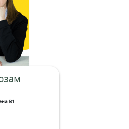
оюзам
ена B1