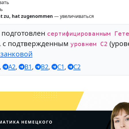
вать
ть
t zu, hat zugenommen
— увеличиваться
л подготовлен
сертифицированным Гет
, с подтвержденным
(уров
уровнем С2
азанковой
,
A2
,
B1
,
B2
,
C1
,
C2