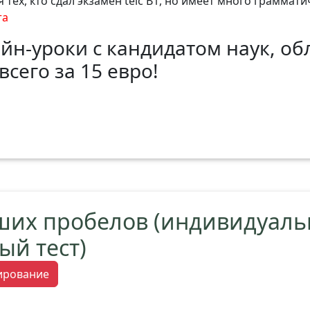
я тех, кто сдал экзамен telc B1, но имеет много граммат
та
йн-уроки с кандидатом наук, о
всего за 15 евро!
ших пробелов (индивидуал
ый тест)
тирование