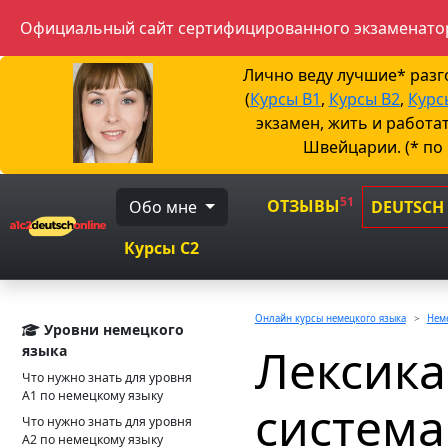
Официальный сайт сертифицированного экзаменатор
Лично веду лучшие* раз
(
Курсы B1
,
Курсы B2
,
Курс
экзамен, жить и работа
Швейцарии. (* по
51
ОТЗЫВЫ
Обо мне
DEUTSCH
Курсы C2
Онлайн курсы немецкого языка
Неме
Уровни немецкого
Лексика
языка
Что нужно знать для уровня
А1 по немецкому языку
система
Что нужно знать для уровня
А2 по немецкому языку