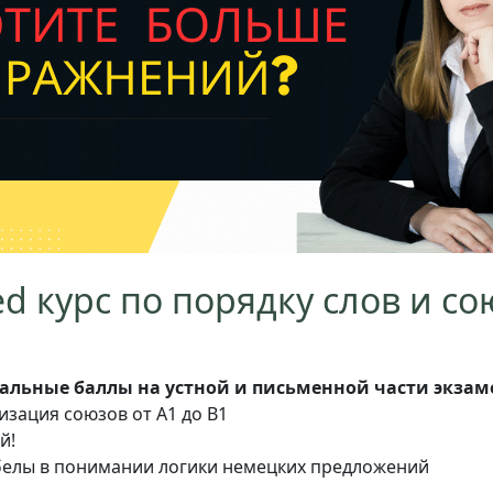
d курс по порядку слов и с
льные баллы на устной и письменной части экзам
изация союзов от A1 до B1
й!
елы в понимании логики немецких предложений