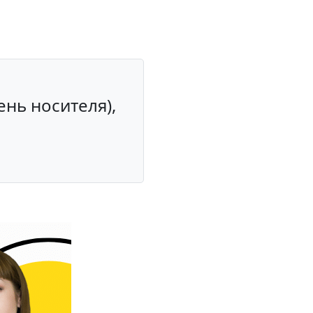
е
ень носителя),