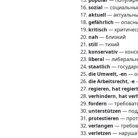
sozial
— социальны
aktuell
— актуальн
gefährlich
— опасн
kritisch
— критичес
nah
— близкий
still
— тихий
konservativ
— конс
liberal
— либераль
staatlich
— государ
die Umwelt, -en
— о
die Arbeitsrecht, -e
—
regieren, hat regier
verhindern, hat ver
fordern
— требоват
unterstützen
— под
protestieren
— прот
verlangen
— требов
verletzen
— нарушат