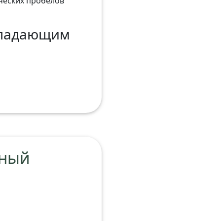
ических пробелов
бладающим
ьный