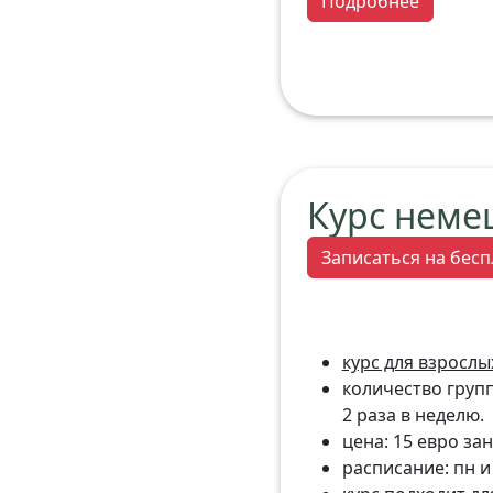
Подробнее
Курс неме
Записаться на бесп
курс для взрослы
количество группо
2 раза в неделю.
цена: 15 евро з
расписание: пн и 