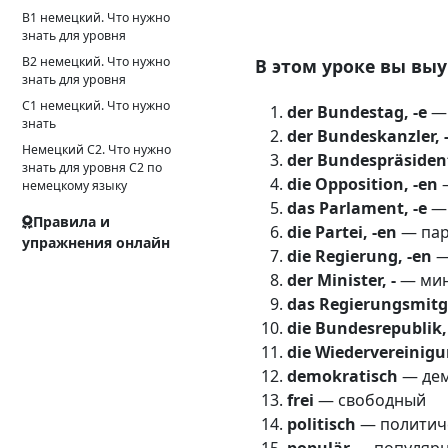
B1 немецкий. Что нужно
знать для уровня
B2 немецкий. Что нужно
В этом уроке вы выу
знать для уровня
C1 немецкий. Что нужно
der Bundestag, -e
— 
знать
der Bundeskanzler, 
Немецкий С2. Что нужно
der Bundespräsident
знать для уровня С2 по
die Opposition, -en
—
немецкому языку
das Parlament, -e
— 
Правила и
die Partei, -en
— пар
упражнения онлайн
die Regierung, -en
—
der Minister, -
— мин
das Regierungsmitgl
die Bundesrepublik,
die Wiedervereinigu
demokratisch
— дем
frei
— свободный
politisch
— политич
populär
— популяр