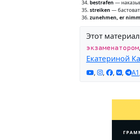
bestrafen
— наказы
streiken
— бастова
zunehmen, er nimm
Этот материа
экзаменатором
Екатериной К
,
,
,
,
A1