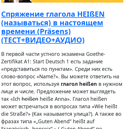
Спряжение глагола HEIßEN
(называться) в настоящем
времени (Präsens)
(ТЕСТ+ВИДЕО+АУДИО)
В первой части устного экзамена Goethe-
Zertifikat A1: Start Deutsch 1 есть задание
«представиться по пунктам». Среди них есть
слово-вопрос «Name?». Вы можете ответить на
этот вопрос, используя
глагол heißen
в нужном
лице и числе. Предложение может выглядеть
так «Ich
hei
ß
en
heiße Anna». Глагол heißen
может встречаться в вопросах типа «Wie heißt
die Straße?» (Как называется улица?). А также во
фразах типа «„Guten Abend“ heißt auf
Französisch „bonsoir“.» („Guten Abend“ по-