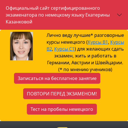
Официальный сайт сертифицированного
экзаменатора по немецкому языку Екатерины
Казанковой
Лично веду лучшие* разговорные
курсы немецкого (
Курсы B1
,
Курсы
B2
,
Курсы С1
) для желающих сдать
экзамен, жить и работать в
Германии, Австрии и Швейцарии.
(* по мнению учеников)
Записаться на бесплатное занятие
ПОВТОРИ ПЕРЕД ЭКЗАМЕНОМ!
Тест на пробелы немецкого