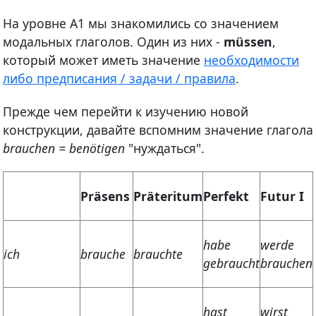
На уровне А1 мы знакомились со значением
модальных глаголов. Один из них -
müssen
,
который может иметь значение
необходимости
либо предписания / задачи / правила
.
Прежде чем перейти к изучению новой
конструкции, давайте вспомним значение глагола
brauchen = benötigen
"нуждаться".
Präsens
Präteritum
Perfekt
Futur I
habe
werde
ich
brauche
brauchte
gebraucht
brauchen
hast
wirst