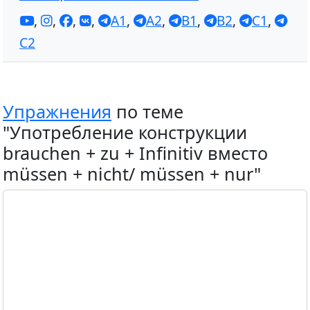
,
,
,
,
A1
,
A2
,
B1
,
B2
,
C1
,
C2
Упражнения
по теме
"Употребление конструкции
brauchen + zu + Infinitiv вместо
müssen + nicht/ müssen + nur"