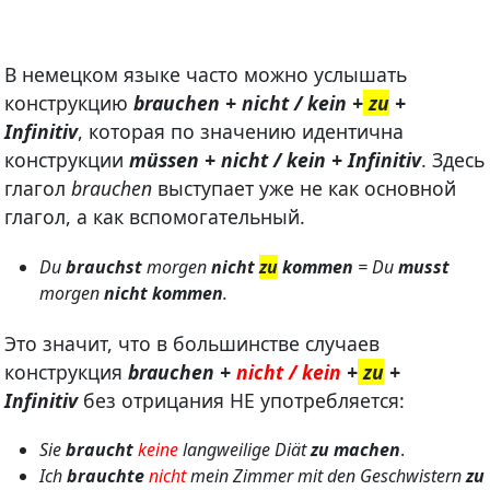
В немецком языке часто можно услышать
конструкцию
brauchen +
nicht / kein +
zu
+
Infinitiv
, которая по значению идентична
конструкции
müssen +
nicht / kein
+ Infinitiv
. Здесь
глагол
brauchen
выступает уже не как основной
глагол, а как вспомогательный.
Du
brauchst
morgen
nicht
zu
kommen
= Du
musst
morgen
nicht kommen
.
Это значит, что в большинстве случаев
конструкция
brauchen +
nicht / kein
+
zu
+
Infinitiv
без отрицания НЕ употребляется:
Sie
braucht
keine
langweilige Diät
zu machen
.
Ich
brauchte
nicht
mein Zimmer mit den Geschwistern
zu