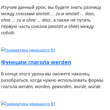
Изучив данный урок, вы будете знать разницу
между союзами
anstatt ... zu
и
anstatt ... dass
,
ohne ... zu
и
ohne ... dass
, а также не путать
первую часть союзов (
anstatt
и
ohne
) между
собой.
Функции глагола werden
В конце этого урока вы сможете наконец
разобраться, когда нужно использовать формы
глагола
werden, worden, geworde
n,
wurde, würde
.