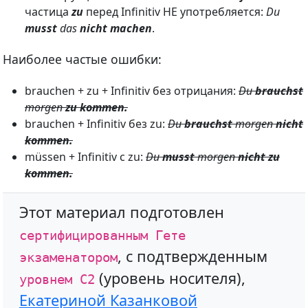
частица
zu
перед Infinitiv НЕ употребляется:
Du
musst
das
nicht machen
.
Наиболее частые ошибки:
brauchen + zu + Infinitiv без отрицания:
Du
brauchst
morgen
zu kommen.
brauchen + Infinitiv без zu:
Du
brauchst
morgen
nicht
kommen.
müssen + Infinitiv c zu:
Du
musst
morgen
nicht zu
kommen.
Этот материал подготовлен
сертифицированным Гете
, с подтвержденным
экзаменатором
(уровень носителя),
уровнем С2
Екатериной Казанковой