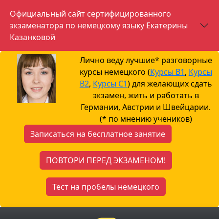
Официальный сайт сертифицированного
экзаменатора по немецкому языку Екатерины
Казанковой
Лично веду лучшие* разговорные
курсы немецкого (
Курсы B1
,
Курсы
B2
,
Курсы С1
) для желающих сдать
экзамен, жить и работать в
Германии, Австрии и Швейцарии.
(* по мнению учеников)
Записаться на бесплатное занятие
ПОВТОРИ ПЕРЕД ЭКЗАМЕНОМ!
Тест на пробелы немецкого