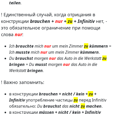
teilen
.
! Единственный случай, когда отрицания в
конструкции
brauchen +
nur
+
zu
+ Infinitiv
нет, -
это обязательное ограничение при помощи
слова
nur
:
Ich
brauchte
mich
nur
um mein Zimmer
zu
kümmern
=
Ich
musste
mich
nur
um mein Zimmer
kümmern
.
Du
brauchst
morgen
nur
das Auto in die Werkstatt
zu
bringen
= Du
musst
morgen
nur
das Auto in die
Werkstatt
bringen
.
! Важно запомнить:
в конструкции
brauchen +
nicht / kein +
zu
+
Infinitiv
употребление частицы
zu
перед Infinitiv
обязательно:
Du
brauchst
das
nicht
zu
machen
.
в конструкции
müssen +
nicht / kein
+ Infinitiv