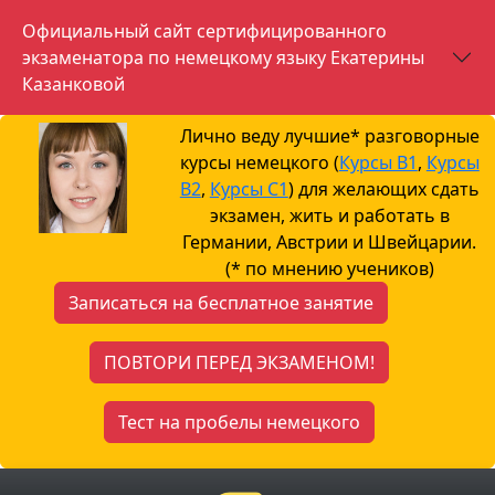
Официальный сайт сертифицированного
экзаменатора по немецкому языку Екатерины
Казанковой
Лично веду лучшие* разговорные
курсы немецкого (
Курсы B1
,
Курсы
B2
,
Курсы С1
) для желающих сдать
экзамен, жить и работать в
Германии, Австрии и Швейцарии.
(* по мнению учеников)
Записаться на бесплатное занятие
ПОВТОРИ ПЕРЕД ЭКЗАМЕНОМ!
Тест на пробелы немецкого