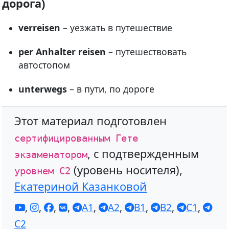
дорога)
verreisen
– уезжать в путешествие
per Anhalter reisen
– путешествовать
автостопом
unterwegs
– в пути, по дороге
Этот материал подготовлен
сертифицированным Гете
, с подтвержденным
экзаменатором
(уровень носителя),
уровнем С2
Екатериной Казанковой
,
,
,
,
A1
,
A2
,
B1
,
B2
,
C1
,
C2