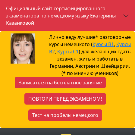
Официальный сайт сертифицированного
экзаменатора по немецкому языку Екатерины
Казанковой
Лично веду лучшие* разговорные
курсы немецкого (
Курсы B1
,
Курсы
B2
,
Курсы С1
) для желающих сдать
экзамен, жить и работать в
Германии, Австрии и Швейцарии.
(* по мнению учеников)
Записаться на бесплатное занятие
ПОВТОРИ ПЕРЕД ЭКЗАМЕНОМ!
Тест на пробелы немецкого