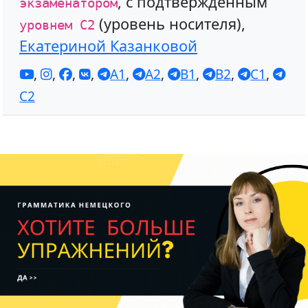
, с подтвержденным
экзаменатором
(уровень носителя),
уровнем С2
Екатериной Казанковой
,
,
,
,
A1
,
A2
,
B1
,
B2
,
C1
,
C2