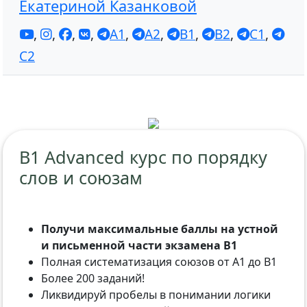
Екатериной Казанковой
,
,
,
,
A1
,
A2
,
B1
,
B2
,
C1
,
C2
B1 Advanced курс по порядку
слов и союзам
Получи максимальные баллы на устной
и письменной части экзамена B1
Полная систематизация союзов от A1 до B1
Более 200 заданий!
Ликвидируй пробелы в понимании логики