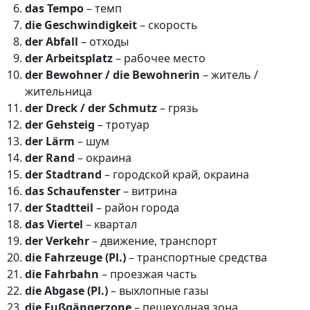
das Tempo
– темп
die Geschwindigkeit
– скорость
der Abfall
– отходы
der Arbeitsplatz
– рабочее место
der Bewohner / die Bewohnerin
– житель /
жительница
der Dreck / der Schmutz
– грязь
der Gehsteig
– тротуар
der Lärm
– шум
der Rand
– окраина
der Stadtrand
– городской край, окраина
das Schaufenster
– витрина
der Stadtteil
– район города
das Viertel
– квартал
der Verkehr
– движение, транспорт
die Fahrzeuge (Pl.)
– транспортные средства
die Fahrbahn
– проезжая часть
die Abgase (Pl.)
– выхлопные газы
die Fußgängerzone
– пешеходная зона