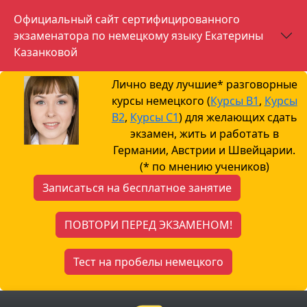
Официальный сайт сертифицированного
экзаменатора по немецкому языку Екатерины
Казанковой
Лично веду лучшие* разговорные
курсы немецкого (
Курсы B1
,
Курсы
B2
,
Курсы С1
) для желающих сдать
экзамен, жить и работать в
Германии, Австрии и Швейцарии.
(* по мнению учеников)
Записаться на бесплатное занятие
ПОВТОРИ ПЕРЕД ЭКЗАМЕНОМ!
Тест на пробелы немецкого