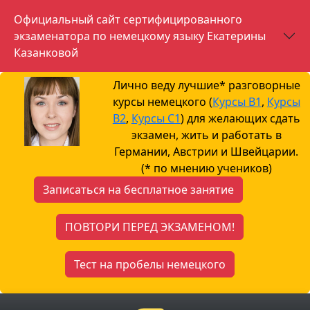
Официальный сайт сертифицированного
экзаменатора по немецкому языку Екатерины
Казанковой
Лично веду лучшие* разговорные
курсы немецкого (
Курсы B1
,
Курсы
B2
,
Курсы С1
) для желающих сдать
экзамен, жить и работать в
Германии, Австрии и Швейцарии.
(* по мнению учеников)
Записаться на бесплатное занятие
ПОВТОРИ ПЕРЕД ЭКЗАМЕНОМ!
Тест на пробелы немецкого