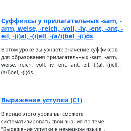
Суффиксы у прилагательных -sam, -
arm, weise, -reich, -voll, -iv, -ent, -ant, -
eil, -(i)al, -(i)ell, -(a/i)bel, -(i)ös
В этом уроке вы узнаете значение суффиксов
для образования прилагательных -sam, -arm,
weise, -reich, -voll, -iv, -ent, -ant, -eil, -(i)al, -(i)ell, -
(a/i)bel, -(i)ös.
Выражение уступки (С1)
В конце этого урока вы сможете
систематизировать свои знания по теме
"Выражение уступки в немецком языке".