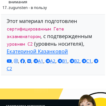
внимания
zugunsten - в пользу
Этот материал подготовлен
сертифицированным Гете
, с подтвержденным
экзаменатором
(уровень носителя),
уровнем С2
Екатериной Казанковой
,
,
,
,
A1
,
A2
,
B1
,
B2
,
C1
,
C2