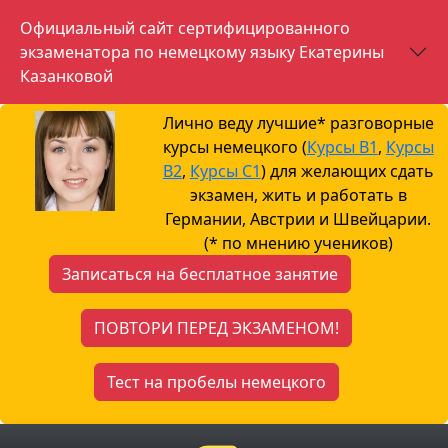
Официальный сайт сертифицированного
экзаменатора по немецкому языку Екатерины
Казанковой
Лично веду лучшие* разговорные
курсы немецкого (
Курсы B1
,
Курсы
B2
,
Курсы С1
) для желающих сдать
экзамен, жить и работать в
Германии, Австрии и Швейцарии.
(* по мнению учеников)
Записаться на бесплатное занятие
ПОВТОРИ ПЕРЕД ЭКЗАМЕНОМ!
Тест на пробелы немецкого