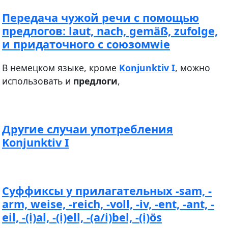
Передача чужой речи с помощью
предлогов: laut, nach, gemäß, zufolge,
и придаточного с союзомwie
В немецком языке, кроме
Konjunktiv I
, можно
использовать и
предлоги
,
Другие случаи употребления
Konjunktiv I
Суффиксы у прилагательных -sam, -
arm, weise, -reich, -voll, -iv, -ent, -ant, -
eil, -(i)al, -(i)ell, -(a/i)bel, -(i)ös