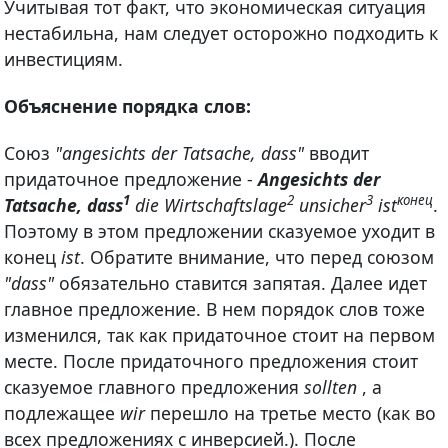
Учитывая тот факт, что экономическая ситуация
нестабильна, нам следует осторожно подходить к
инвестициям.
Объяснение порядка слов:
Союз
"angesichts der Tatsache, dass"
вводит
придаточное предложение -
Angesichts der
1
2
3
конец
Tatsache, dass
die Wirtschaftslage
unsicher
ist
.
Поэтому в этом предложении сказуемое уходит в
конец
ist
. Обратите внимание, что перед союзом
"dass"
обязательно ставится запятая. Далее идет
главное предложение. В нем порядок слов тоже
изменился, так как придаточное стоит на первом
месте. После придаточного предложения стоит
сказуемое главного предложения
sollten
, а
подлежащее
wir
перешло на третье место (как во
всех предложениях с инверсией.). После