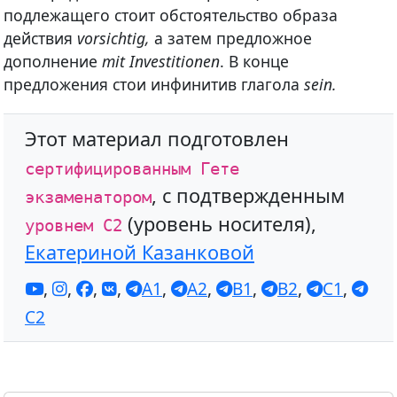
подлежащего стоит обстоятельство образа
действия
vorsichtig,
а затем предложное
дополнение
mit Investitionen
. В конце
предложения стои инфинитив глагола
sein.
Этот материал подготовлен
сертифицированным Гете
, с подтвержденным
экзаменатором
(уровень носителя),
уровнем С2
Екатериной Казанковой
,
,
,
,
A1
,
A2
,
B1
,
B2
,
C1
,
C2