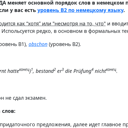
ЕГДА меняет основной порядок слов в немецком
сли у вас есть
уровень B2 по немецкому языку
.
дится как “хотя” или "несмотря на то, что"
и вводи
 Испольсуется редко, в основном в формальных те
ровень В1),
obschon
(уровень В2).
конец
1
2
3
4
конец
rnt hatte
)
, bestand
er
die Prüfung
nicht
.
н не сдал экзамен.
 слов:
придаточного предложения, далее идет главное п