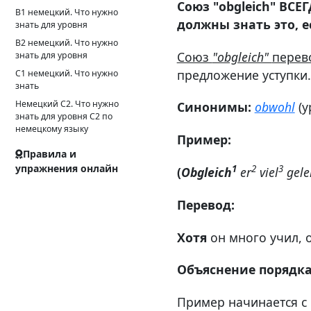
Союз "obgleich" ВС
B1 немецкий. Что нужно
должны знать это, е
знать для уровня
B2 немецкий. Что нужно
Союз
"obgleich"
перево
знать для уровня
предложение уступки.
C1 немецкий. Что нужно
знать
Немецкий С2. Что нужно
Синонимы:
obwohl
(у
знать для уровня С2 по
немецкому языку
Пример:
Правила и
упражнения онлайн
1
2
3
(
Obgleich
er
viel
gele
Перевод:
Хотя
он много учил, о
Объяснение порядка
Пример начинается с 