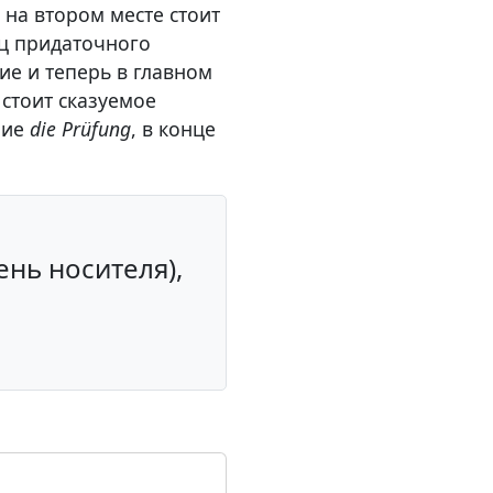
 на втором месте стоит
ец придаточного
е и теперь в главном
стоит сказуемое
ние
die Prüfung
, в конце
е
ень носителя),