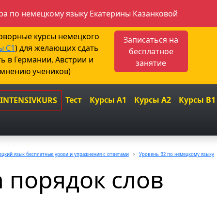
а по немецкому языку Екатерины Казанковой
говорные курсы немецкого
Записаться на
ы С1
) для желающих сдать
бесплатное
ть в Германии, Австрии и
занятие
 мнению учеников)
Тест
Курсы A1
Курсы A2
Курсы B1
 INTENSIVKURS
цкий язык бесплатные уроки и упражнения с ответами
Уровень B2 по немецкому языку
h порядок слов