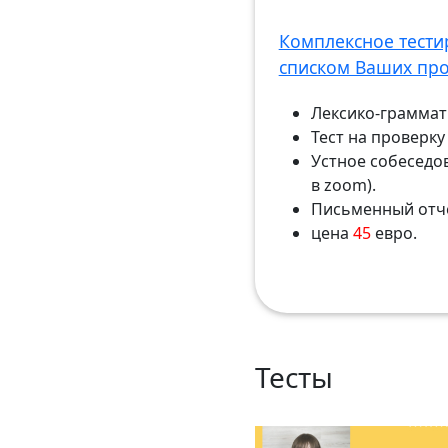
Комплексное тести
списком Ваших пр
Лексико-граммати
Тест на проверк
Устное собеседо
в zoom).
Письменный отч
цена
45
евро.
Тесты