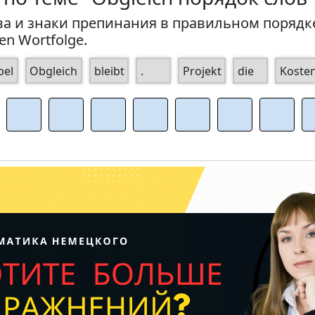
а и знаки препинания в правильном порядке. 
gen Wortfolge.
bel
Obgleich
bleibt
.
Projekt
die
Koste