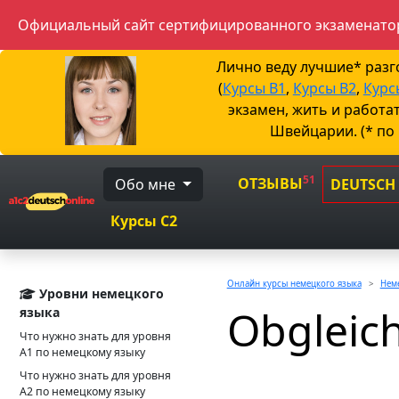
Официальный сайт сертифицированного экзаменатор
Лично веду лучшие* раз
(
Курсы B1
,
Курсы B2
,
Курс
экзамен, жить и работа
Швейцарии. (* по
51
ОТЗЫВЫ
Обо мне
DEUTSCH
Курсы C2
Онлайн курсы немецкого языка
Неме
Уровни немецкого
Obgleic
языка
Что нужно знать для уровня
А1 по немецкому языку
Что нужно знать для уровня
А2 по немецкому языку