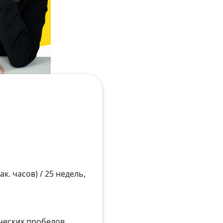
к. часов) / 25 недель,
ических пробелов