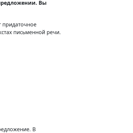
 предложении. Вы
т придаточное
кстах письменной речи.
редложение. В