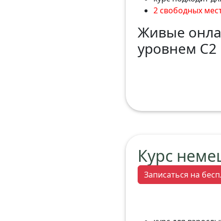
2 свободных мес
Живые онла
уровнем С2 
Курс неме
Записаться на бесп