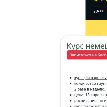
Курс неме
Записаться на бесп
курс для взрослы
количество группо
2 раза в неделю.
цена: 15 евро з
расписание: пн и 
курс подходит дл