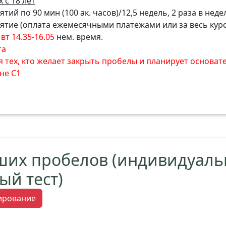
 с 18 лет
тий по 90 мин (100 ак. часов)/12,5 недель, 2 раза в неде
нятие (оплата ежемесячными платежами или за весь курс
вт 14.35-16.05
нем. время.
та
я тех, кто желает закрыть пробелы и планирует основат
не С1
ших пробелов (индивидуал
ый тест)
тирование