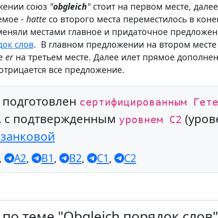
жении союз
"
obgleich
"
стоит на первом месте, далее
уемое -
hatte
со второго места переместилось в кон
еняли местами главное и придаточное предложени
док слов
. В главном предложении на втором месте 
ее
er
на третьем месте. Далее илет прямое дополне
. отрицается все предложение.
л подготовлен
сертифицированным Гет
, с подтвержденным
(уров
уровнем С2
азанковой
,
A2
,
B1
,
B2
,
C1
,
C2
по теме "Obgleich порядок слов"