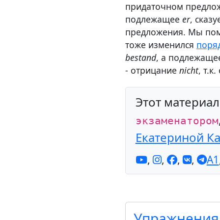
придаточном предло
подлежащее
er
, сказ
предложения. Мы пом
тоже изменился
поря
bestand
, а подлежащ
- отрицание
nicht
, т.к
Этот материа
экзаменатором
Екатериной К
,
,
,
,
A1
Упражнения