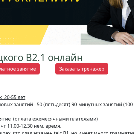
цкого В2.1 онлайн
латное занятие
Заказать тренажер
х 20-55 лет
вых занятий - 50 (пятьдесят) 90-минутных занятий (100 а
анятие (оплата ежемесячными платежами)
чт 11.00-12.30 нем. время.
я тех, кто сдал экзамен telc B1, но имеет много граммат