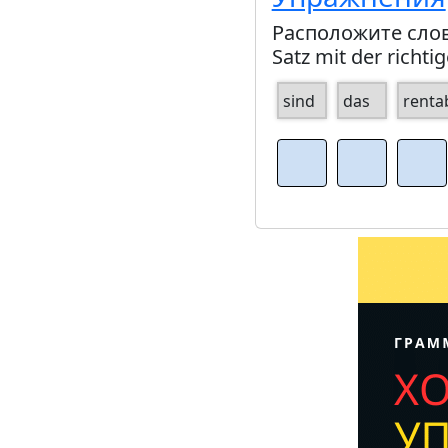
Расположите слов
Satz mit der richti
sind
das
renta