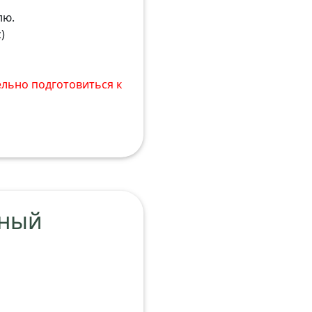
лю.
)
ельно подготовиться к
ьный