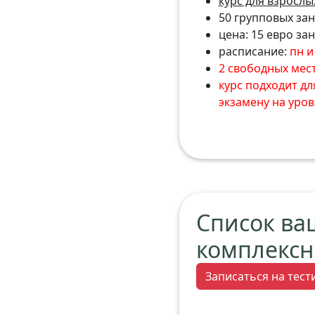
курс для взрослых
50 групповых заня
цена: 15 евро за
расписание:
пн и 
2 свободных мес
курс подходит дл
экзамену на уров
Список ва
комплексн
Записаться на тес