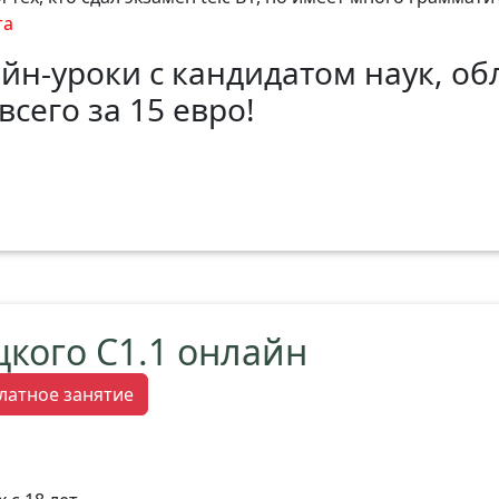
та
йн-уроки с кандидатом наук, о
всего за 15 евро!
цкого C1.1 онлайн
латное занятие