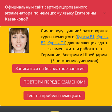
Официальный сайт сертифицированного
экзаменатора по немецкому языку Екатерины
Казанковой
Лично веду лучшие* разговорные
курсы немецкого (
Курсы B1
,
Курсы
B2
,
Курсы С1
) для желающих сдать
экзамен, жить и работать в
Германии, Австрии и Швейцарии.
(* по мнению учеников)
Записаться на бесплатное занятие
ПОВТОРИ ПЕРЕД ЭКЗАМЕНОМ!
Тест на пробелы немецкого