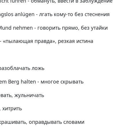
icht führen - обмануть, ввести в заблуждение
los anlügen - лгать кому-то без стеснения
n Mund nehmen - говорить прямо, без утайки
t - «пылающая правда», резкая истина
 разоблачать ложь
dem Berg halten - многое скрывать
евать, жульничать
, хитрить
украшивать, оправдывать словами