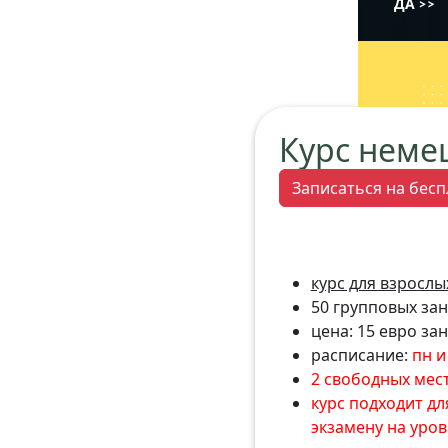
Курс неме
Записаться на бесп
курс для взрослых
50 групповых заня
цена: 15 евро за
расписание:
пн и 
2 свободных мес
курс подходит дл
экзамену на уров