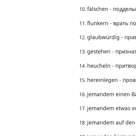
fälschen - поддел
flunkern - врать 
glaubwürdig - пр
gestehen - призна
heucheln - притво
hereinlegen - пров
jemandem einen B
jemandem etwas vo
jemandem auf den 