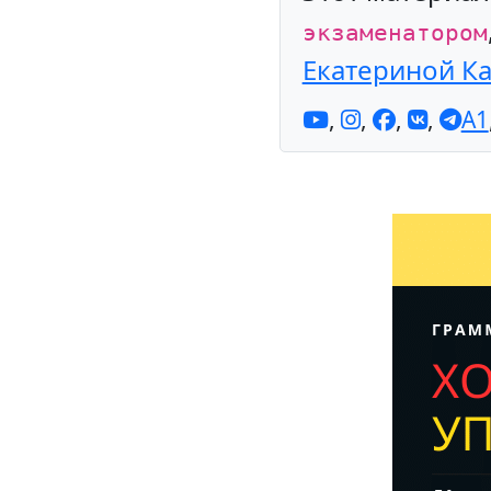
экзаменатором
Екатериной К
,
,
,
,
A1