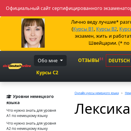
Официальный сайт сертифицированного экзаменатор
Лично веду лучшие* раз
(
Курсы B1
,
Курсы B2
,
Курс
экзамен, жить и работа
Швейцарии. (* по
51
ОТЗЫВЫ
Обо мне
DEUTSCH
Курсы C2
Онлайн курсы немецкого языка
Неме
Уровни немецкого
Лексика
языка
Что нужно знать для уровня
А1 по немецкому языку
Что нужно знать для уровня
А2 по немецкому языку