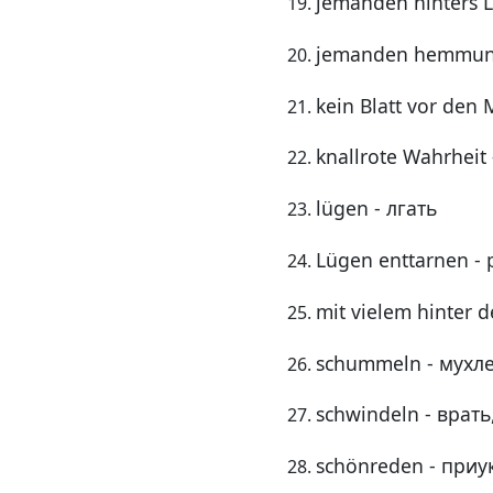
jemanden hinters L
jemanden hemmungs
kein Blatt vor de
knallrote Wahrhei
lügen - лгать
Lügen enttarnen -
mit vielem hinter 
schummeln - мухл
schwindeln - врать
schönreden - при