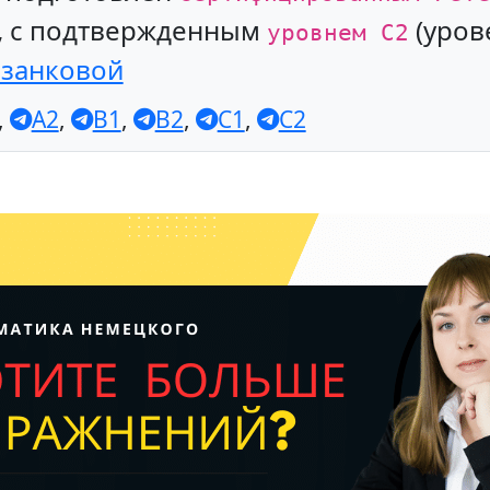
, с подтвержденным
(уров
уровнем С2
азанковой
,
A2
,
B1
,
B2
,
C1
,
C2