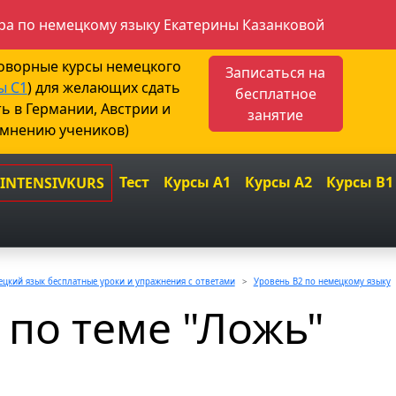
а по немецкому языку Екатерины Казанковой
говорные курсы немецкого
Записаться на
ы С1
) для желающих сдать
бесплатное
ть в Германии, Австрии и
занятие
 мнению учеников)
Тест
Курсы A1
Курсы A2
Курсы B1
 INTENSIVKURS
цкий язык бесплатные уроки и упражнения с ответами
Уровень B2 по немецкому языку
 по теме "Ложь"