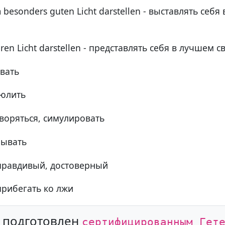
em besonders guten Licht darstellen - выставлять се
eren Licht darstellen - представлять себя в лучшем с
вать
 юлить
творяться, симулировать
рывать
 правдивый, достоверный
 прибегать ко лжи
л подготовлен
сертифицированным Гет