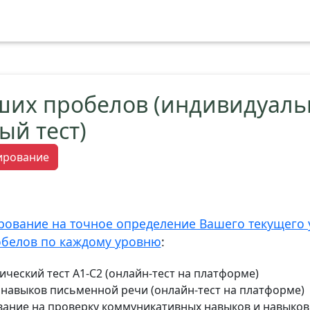
ших пробелов (индивидуал
ый тест)
тирование
рование на точное определение Вашего текущего 
обелов по каждому уровню
:
ческий тест А1-С2 (онлайн-тест на платформе)
у навыков письменной речи (онлайн-тест на платформе)
вание на проверку коммуникативных навыков и навыков 