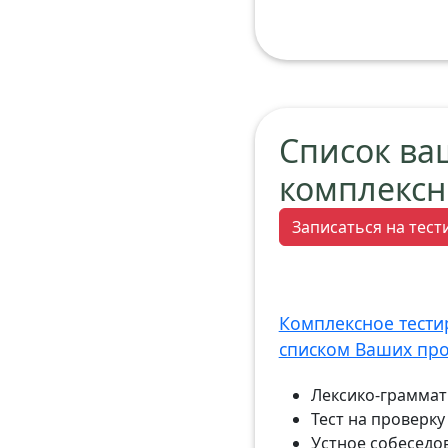
Список ва
комплексн
Записаться на тес
Комплексное тести
списком Ваших пр
Лексико-граммати
Тест на проверк
Устное собеседо