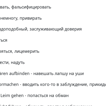
ывать, фальсифицировать
понемногу, привирать
авдоподобный, заслуживающий доверия
ться
ряться, лицемерить
ести, надуть
ären aufbinden - навешать лапшу на уши
rmachen - вводить кого-то в заблуждение, прикид
Leim gehen - попасться на обман