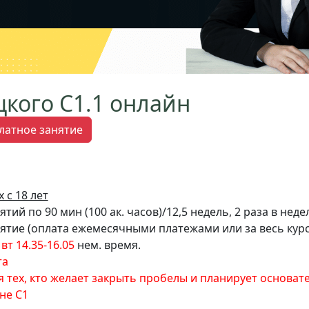
цкого C1.1 онлайн
латное занятие
 с 18 лет
тий по 90 мин (100 ак. часов)/12,5 недель, 2 раза в неде
нятие (оплата ежемесячными платежами или за весь курс
вт 14.35-16.05
нем. время.
та
я тех, кто желает закрыть пробелы и планирует основат
не С1