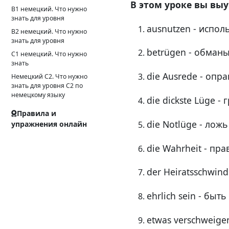
В этом уроке вы выу
B1 немецкий. Что нужно
знать для уровня
ausnutzen - испол
B2 немецкий. Что нужно
знать для уровня
betrügen - обман
C1 немецкий. Что нужно
знать
die Ausrede - опр
Немецкий С2. Что нужно
знать для уровня С2 по
немецкому языку
die dickste Lüge -
Правила и
die Notlüge - ложь
упражнения онлайн
die Wahrheit - пра
der Heiratsschwin
ehrlich sein - быт
etwas verschweige