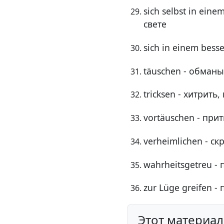
sich selbst in ein
свете
sich in einem bess
täuschen - обманы
tricksen - хитрить,
vortäuschen - при
verheimlichen - ск
wahrheitsgetreu -
zur Lüge greifen -
Этот материа