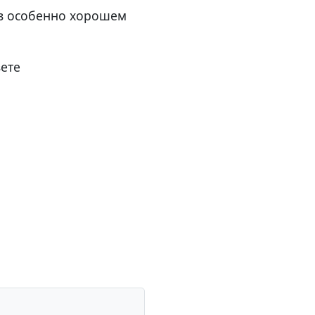
бя в особенно хорошем
вете
е