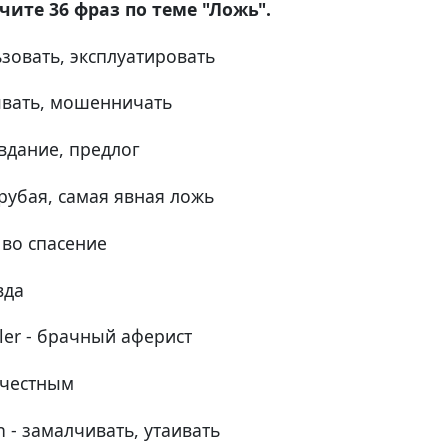
чите 36 фраз по теме "Ложь".
ьзовать, эксплуатировать
ывать, мошенничать
авдание, предлог
 грубая, самая явная ложь
 во спасение
вда
dler - брачный аферист
ь честным
n - замалчивать, утаивать