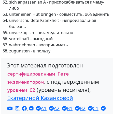
sich anpassen an A - приспосабливаться к чему-
либо
unter einen Hut bringen - совместить, объединить
unverschuldete Krankheit - непроизвольная
болезнь
unverzüglich - незамедлительно
vorteilhaft - выгодный
wahrnehmen - воспринимать
zugunsten - в пользу
Этот материал подготовлен
сертифицированным Гете
, с подтвержденным
экзаменатором
(уровень носителя),
уровнем С2
Екатериной Казанковой
,
,
,
,
A1
,
A2
,
B1
,
B2
,
C1
,