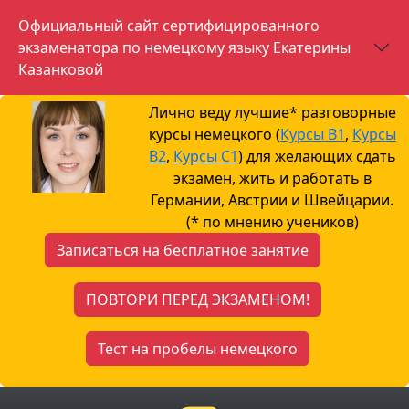
Официальный сайт сертифицированного
экзаменатора по немецкому языку Екатерины
Казанковой
Лично веду лучшие* разговорные
курсы немецкого (
Курсы B1
,
Курсы
B2
,
Курсы С1
) для желающих сдать
экзамен, жить и работать в
Германии, Австрии и Швейцарии.
(* по мнению учеников)
Записаться на бесплатное занятие
ПОВТОРИ ПЕРЕД ЭКЗАМЕНОМ!
Тест на пробелы немецкого