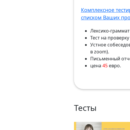
Комплексное тести
списком Ваших пр
Лексико-граммати
Тест на проверк
Устное собеседо
в zoom).
Письменный отч
цена
45
евро.
Тесты