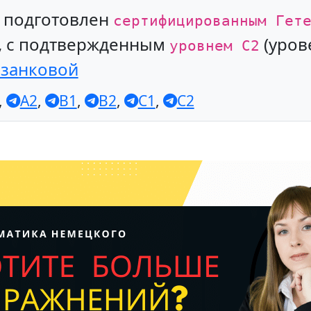
л подготовлен
сертифицированным Гет
, с подтвержденным
(уров
уровнем С2
азанковой
,
A2
,
B1
,
B2
,
C1
,
C2