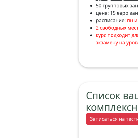
50 групповых заня
цена: 15 евро за
расписание:
пн и 
2 свободных мес
курс подходит дл
экзамену на уров
Список ва
комплексн
Записаться на тес