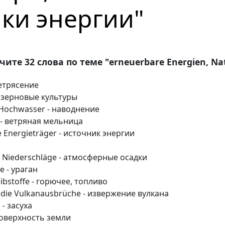
ки энергии"
чите 32 слова по теме "erneuerbare Energien, Na
летрясение
и, зерновые культуры
 Hochwasser - наводнение
) - ветряная мельница
ie Energieträger - источник энергии
ie Niederschläge - атмосферные осадки
e - ураган
reibstoffe - горючее, топливо
 die Vulkanausbrüche - извержение вулкана
 - засуха
 поверхность земли