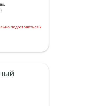
лю.
)
ельно подготовиться к
ьный