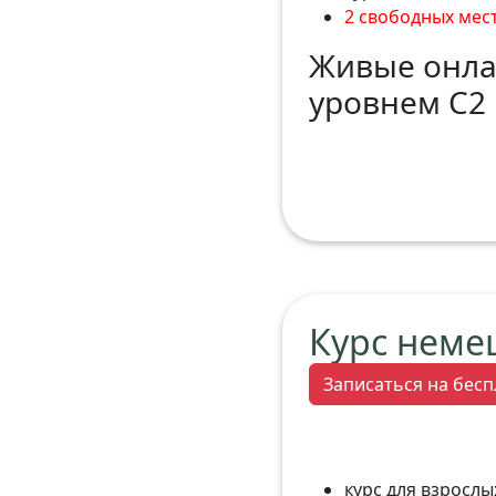
2 свободных мес
Живые онла
уровнем С2 
Курс неме
Записаться на бесп
курс для взрослых