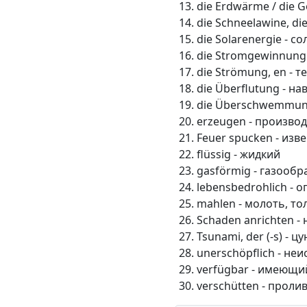
die Erdwärme / die 
die Schneelawine, d
die Solarenergie - с
die Stromgewinnung
die Strömung, en - 
die Überflutung - н
die Überschwemmun
erzeugen - производ
Feuer spucken - изв
flüssig - жидкий
gasförmig - газооб
lebensbedrohlich - 
mahlen - молоть, то
Schaden anrichten -
Tsunami, der (-s) - ц
unerschöpflich - не
verfügbar - имеющи
verschütten - проли