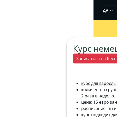
Курс неме
Записаться на бесп
курс для взрослы
количество группо
2 раза в неделю.
цена: 15 евро з
расписание: пн и 
курс подходит дл