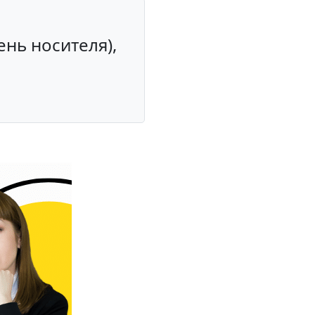
е
ень носителя),