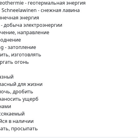
Geothermie - геотермальная энергия
ie Schneelawinen - снежная лавина
олнечная энергия
 - добыча электроэнергии
течение, направление
аводнение
g - затопление
ить, изготовлять
ергать огонь
разный
опасный для жизни
лочь, дробить
 наносить ущерб
унами
иссякаемый
йся в наличии
вать, просыпать