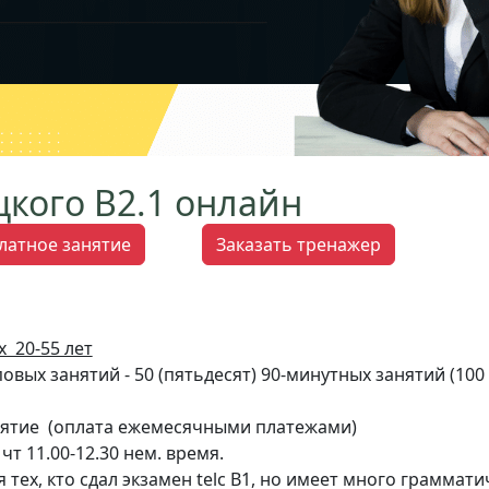
цкого В2.1 онлайн
латное занятие
Заказать тренажер
х 20-55 лет
вых занятий - 50 (пятьдесят) 90-минутных занятий (100 а
анятие (оплата ежемесячными платежами)
чт 11.00-12.30 нем. время.
я тех, кто сдал экзамен telc B1, но имеет много граммат