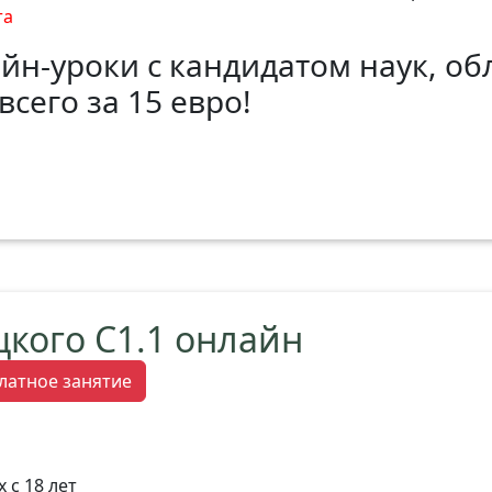
та
йн-уроки с кандидатом наук, о
всего за 15 евро!
цкого C1.1 онлайн
латное занятие
 с 18 лет