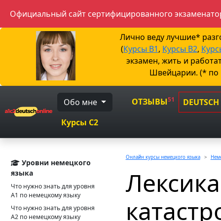
Официальный сайт сертифицированного экзаменатор
Лично веду лучшие* раз
(
Курсы B1
,
Курсы B2
,
Курс
экзамен, жить и работа
Швейцарии. (* по
51
ОТЗЫВЫ
Обо мне
DEUTSCH
Курсы C2
Онлайн курсы немецкого языка
Неме
Уровни немецкого
Лексика
языка
Что нужно знать для уровня
А1 по немецкому языку
катастр
Что нужно знать для уровня
А2 по немецкому языку