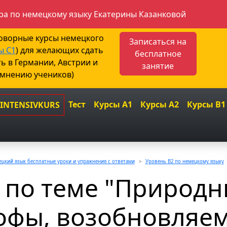
а по немецкому языку Екатерины Казанковой
говорные курсы немецкого
Записаться на
ы С1
) для желающих сдать
бесплатное
ть в Германии, Австрии и
занятие
 мнению учеников)
Тест
Курсы A1
Курсы A2
Курсы B1
 INTENSIVKURS
цкий язык бесплатные уроки и упражнения с ответами
Уровень B2 по немецкому языку
 по теме "Природ
офы, возобновляе