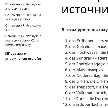
источни
B1 немецкий. Что нужно
знать для уровня
B2 немецкий. Что нужно
знать для уровня
C1 немецкий. Что нужно
В этом уроке вы выу
знать
Немецкий С2. Что нужно
das Erdbeben - зем
знать для уровня С2 по
немецкому языку
das Getreide - злак
das Hochwasser, die
Правила и
das Windrad (-räder
упражнения онлайн
der Energieträger, d
der Mais - кукуруза
der Niederschlag, d
der Orkan, die Orkan
der Treibstoff, die T
der Vulkanausbruch,
die Dürre, die Dürren
die Erdoberfläche -