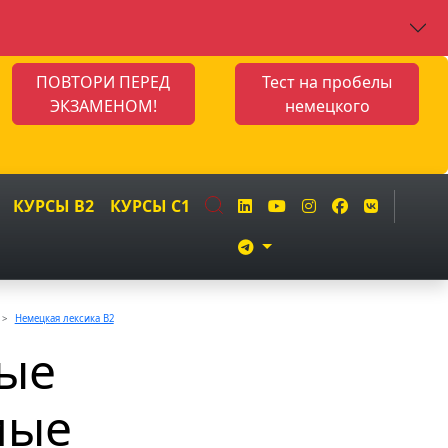
ПОВТОРИ ПЕРЕД
Тест на пробелы
ЭКЗАМЕНОМ!
немецкого
КУРСЫ B2
КУРСЫ C1
Немецкая лексика B2
ные
мые