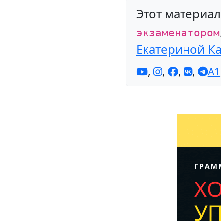
Этот материа
экзаменатором
Екатериной К
,
,
,
,
A1