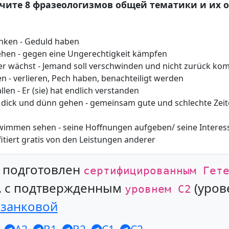
учите 8 фразеологизмов общей тематики и их 
inken - Geduld haben
ehen - gegen eine Ungerechtigkeit kämpfen
fer wächst - Jemand soll verschwinden und nicht zurück k
n - verlieren, Pech haben, benachteiligt werden
llen - Er (sie) hat endlich verstanden
ick und dünn gehen - gemeinsam gute und schlechte Zeiten
hwimmen sehen - seine Hoffnungen aufgeben/ seine Interes
ofitiert gratis von den Leistungen anderer
л подготовлен
сертифицированным Гет
, с подтвержденным
(уров
уровнем С2
азанковой