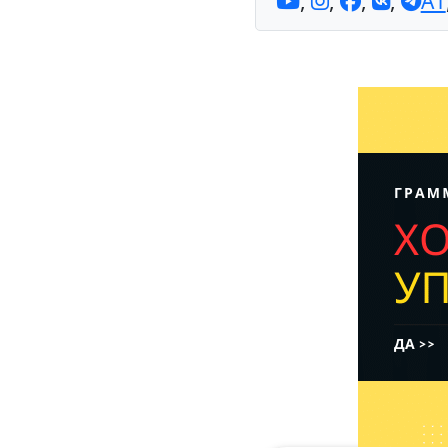
,
,
,
,
A1