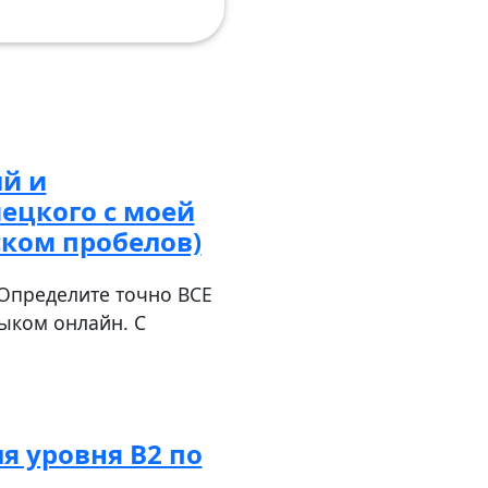
й и
ецкого с моей
ском пробелов)
Определите точно ВСЕ
ыком онлайн. С
я уровня B2 по