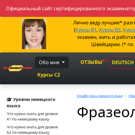
Официальный сайт сертифицированного экзаменатор
Лично веду лучшие* раз
(
Курсы B1
,
Курсы B2
,
Курс
экзамен, жить и работа
Швейцарии. (* по
51
ОТЗЫВЫ
Обо мне
DEUTSCH
Курсы C2
Онлайн курсы немецкого языка
Неме
Уровни немецкого
Фразео
языка
Что нужно знать для уровня
А1 по немецкому языку
Что нужно знать для уровня
А2 по немецкому языку