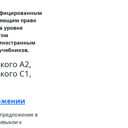
тифицированным
меющим право
а уровне
етом
 иностранным
учебников.
кого A2,
кого C1,
ожении
 предложения в
ивыкли к