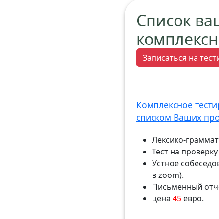
Список ва
комплексн
Записаться на тес
Комплексное тести
списком Ваших пр
Лексико-граммати
Тест на проверк
Устное собеседо
в zoom).
Письменный отч
цена
45
евро.