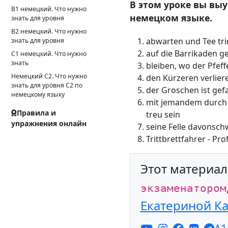
В этом уроке вы вы
B1 немецкий. Что нужно
немецком языке.
знать для уровня
B2 немецкий. Что нужно
abwarten und Tee tr
знать для уровня
auf die Barrikaden g
C1 немецкий. Что нужно
знать
bleiben, wo der Pfef
Немецкий С2. Что нужно
den Kürzeren verliere
знать для уровня С2 по
der Groschen ist gefa
немецкому языку
mit jemandem durch d
Правила и
treu sein
упражнения онлайн
seine Felle davonsc
Trittbrettfahrer - Pr
Этот материа
экзаменатором
Екатериной К