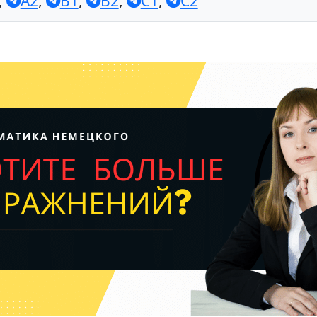
,
A2
,
B1
,
B2
,
C1
,
C2