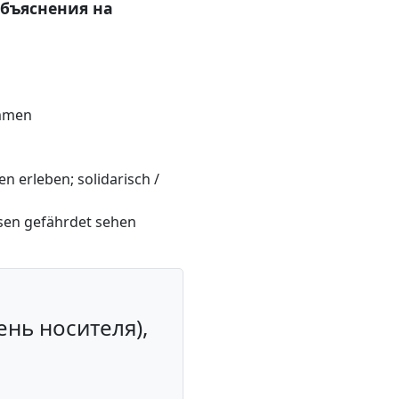
объяснения на
ommen
 erleben; solidarisch /
sen gefährdet sehen
е
ень носителя),