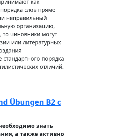
принимают как
 порядка слов прямо
сли неправильный
альную организацию,
, то чиновники могут
оэзии или литературных
создания
 стандартного порядка
тилистических отличий.
nd Übungen B2 с
 необходимо знать
ния, а также активно