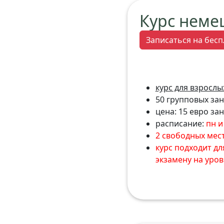
Курс неме
Записаться на бесп
курс для взрослых
50 групповых заня
цена: 15 евро за
расписание:
пн и 
2 свободных мес
курс подходит дл
экзамену на уров