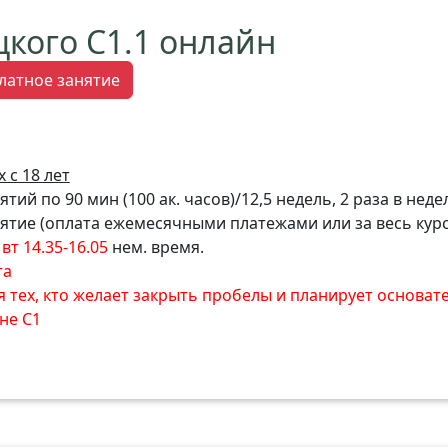
цкого C1.1 онлайн
латное занятие
 с 18 лет
тий по 90 мин (100 ак. часов)/12,5 недель, 2 раза в неде
нятие (оплата ежемесячными платежами или за весь курс
вт 14.35-16.05
нем. время.
та
я тех, кто желает закрыть пробелы и планирует основат
не С1