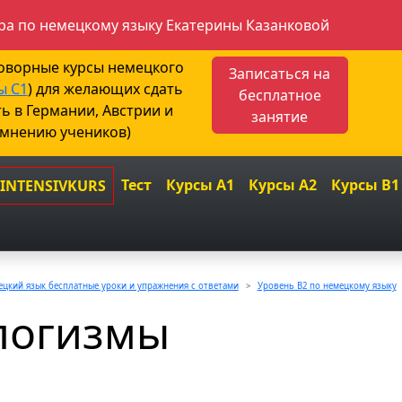
а по немецкому языку Екатерины Казанковой
говорные курсы немецкого
Записаться на
ы С1
) для желающих сдать
бесплатное
ть в Германии, Австрии и
занятие
 мнению учеников)
Тест
Курсы A1
Курсы A2
Курсы B1
 INTENSIVKURS
цкий язык бесплатные уроки и упражнения с ответами
Уровень B2 по немецкому языку
логизмы