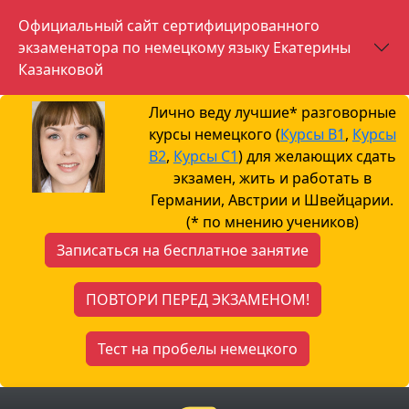
Официальный сайт сертифицированного
экзаменатора по немецкому языку Екатерины
Казанковой
Лично веду лучшие* разговорные
курсы немецкого (
Курсы B1
,
Курсы
B2
,
Курсы С1
) для желающих сдать
экзамен, жить и работать в
Германии, Австрии и Швейцарии.
(* по мнению учеников)
Записаться на бесплатное занятие
ПОВТОРИ ПЕРЕД ЭКЗАМЕНОМ!
Тест на пробелы немецкого