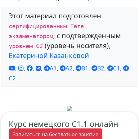
Этот материал подготовлен
сертифицированным Гете
, с подтвержденным
экзаменатором
(уровень носителя),
уровнем С2
Екатериной Казанковой
,
,
,
,
A1
,
A2
,
B1
,
B2
,
C1
,
C2
Курс немецкого C1.1 онлайн
Записаться на бесплатное занятие