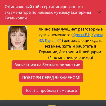
Официальный сайт сертифицированного
экзаменатора по немецкому языку Екатерины
Казанковой
Лично веду лучшие* разговорные
курсы немецкого (
Курсы B1
,
Курсы
B2
,
Курсы С1
) для желающих сдать
экзамен, жить и работать в
Германии, Австрии и Швейцарии.
(* по мнению учеников)
Записаться на бесплатное занятие
ПОВТОРИ ПЕРЕД ЭКЗАМЕНОМ!
Тест на пробелы немецкого