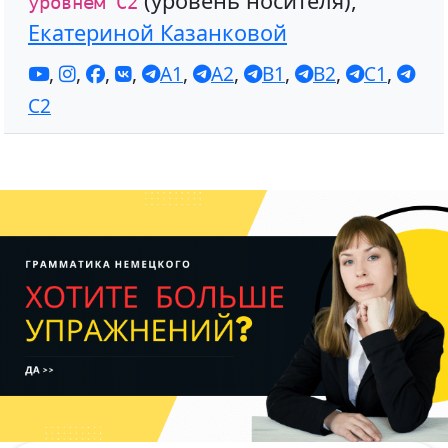
(уровень носителя),
уровнем С2
Екатериной Казанковой
,
,
,
,
A1
,
A2
,
B1
,
B2
,
C1
,
C2