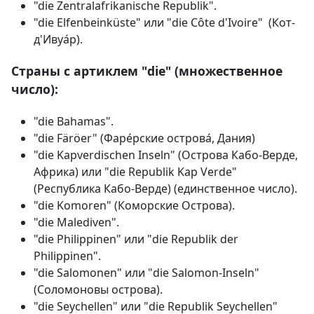
"die Zentralafrikanische Republik".
"die Elfenbeinküste" или "die Côte d'Ivoire" (Кот-
д'Ивуа́р).
Cтраны с артиклем "die" (множественное
число):
"die Bahamas".
"die Färöer" (Фаре́рские острова́, Дания)
"die Kapverdischen Inseln" (Острова Кабо-Верде,
Африка) или "die Republik Kap Verde"
(Республика Кабо-Верде) (единственное число).
"die Komoren" (Коморские Острова).
"die Malediven".
"die Philippinen" или "die Republik der
Philippinen".
"die Salomonen" или "die Salomon-Inseln"
(Соломоновы острова).
"die Seychellen" или "die Republik Seychellen"