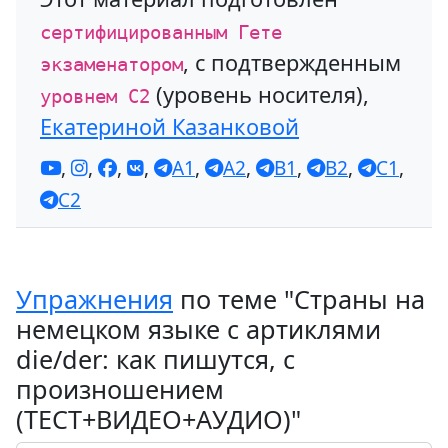
сертифицированным Гете
, с подтвержденным
экзаменатором
(уровень носителя),
уровнем С2
Екатериной Казанковой
,
,
,
,
A1
,
A2
,
B1
,
B2
,
C1
,
C2
Упражнения
по теме "Страны на
немецком языке с артиклями
die/der: как пишутся, с
произношением
(ТЕСТ+ВИДЕО+АУДИО)"