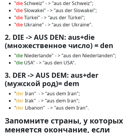
"
die
Schweiz" - > "aus der Schweiz";
"
die
Slowakei" - > "aus der Slowakei";
"
die
Türkei" - > "aus der Türkei";
"
die
Ukraine" - > "aus der Ukraine".
2. DIE -> AUS DEN: aus+die
(множественное число) = den
"
die
Niederlande" - > "aus den Niederlanden";
"
die
USA" - > "aus den USA".
3. DER -> AUS DEM: aus+der
(мужской род)= dem
"
der
Iran" - > "aus dem Iran";
"
der
Irak" - > "aus dem Iran";
"
der
Libanon" - > "aus dem Iran".
Запомните страны, у которых
меняется окончание, если