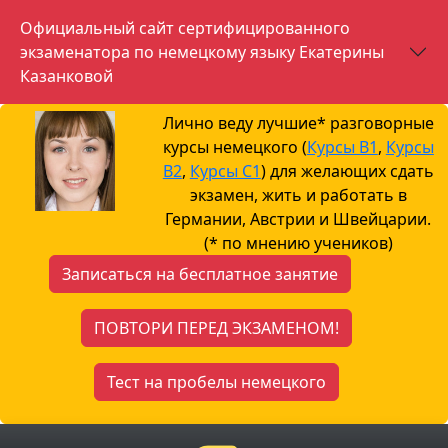
Официальный сайт сертифицированного
экзаменатора по немецкому языку Екатерины
Казанковой
Лично веду лучшие* разговорные
курсы немецкого (
Курсы B1
,
Курсы
B2
,
Курсы С1
) для желающих сдать
экзамен, жить и работать в
Германии, Австрии и Швейцарии.
(* по мнению учеников)
Записаться на бесплатное занятие
ПОВТОРИ ПЕРЕД ЭКЗАМЕНОМ!
Тест на пробелы немецкого