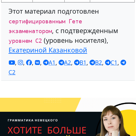
Этот материал подготовлен
сертифицированным Гете
, с подтвержденным
экзаменатором
(уровень носителя),
уровнем С2
Екатериной Казанковой
,
,
,
,
A1
,
A2
,
B1
,
B2
,
C1
,
C2