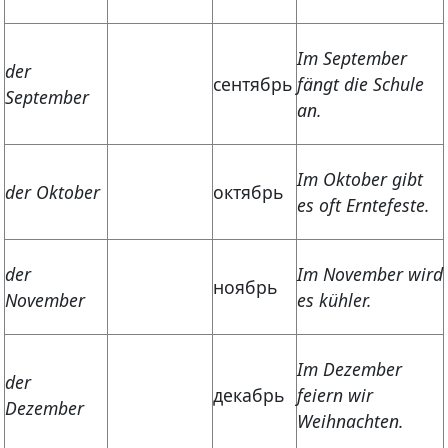
Im September
der
сентябрь
fängt die Schule
September
an.
Im Oktober gibt
der Oktober
октябрь
es oft Erntefeste.
der
Im November wird
ноябрь
November
es kühler.
Im Dezember
der
декабрь
feiern wir
Dezember
Weihnachten.