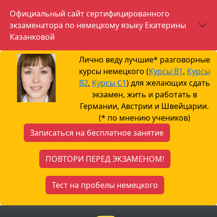
Официальный сайт сертифицированного
экзаменатора по немецкому языку Екатерины
Казанковой
Лично веду лучшие* разговорные
курсы немецкого (
Курсы B1
,
Курсы
B2
,
Курсы С1
) для желающих сдать
экзамен, жить и работать в
Германии, Австрии и Швейцарии.
(* по мнению учеников)
Записаться на бесплатное занятие
ПОВТОРИ ПЕРЕД ЭКЗАМЕНОМ!
Тест на пробелы немецкого