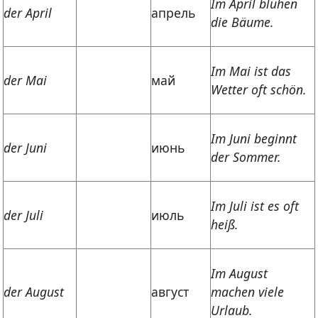
Im April blühen
der April
апрель
die Bäume.
Im Mai ist das
der Mai
май
Wetter oft schön.
Im Juni beginnt
der Juni
июнь
der Sommer.
Im Juli ist es oft
der Juli
июль
heiß.
Im August
der August
август
machen viele
Urlaub.