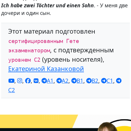
Ich habe zwei Töchter und einen Sohn
. - У меня две
дочери и один сын.
Этот материал подготовлен
сертифицированным Гете
, с подтвержденным
экзаменатором
(уровень носителя),
уровнем С2
Екатериной Казанковой
,
,
,
,
A1
,
A2
,
B1
,
B2
,
C1
,
C2