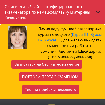
Официальный сайт сертифицированного
экзаменатора по немецкому языку Екатерины
Казанковой
Лично веду лучшие* разговорные
курсы немецкого (
Курсы B1
,
Курсы
B2
,
Курсы С1
) для желающих сдать
экзамен, жить и работать в
Германии, Австрии и Швейцарии.
(* по мнению учеников)
Записаться на бесплатное занятие
ПОВТОРИ ПЕРЕД ЭКЗАМЕНОМ!
Тест на пробелы немецкого