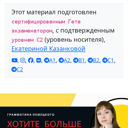
Этот материал подготовлен
сертифицированным Гете
, с подтвержденным
экзаменатором
(уровень носителя),
уровнем С2
Екатериной Казанковой
,
,
,
,
A1
,
A2
,
B1
,
B2
,
C1
,
C2