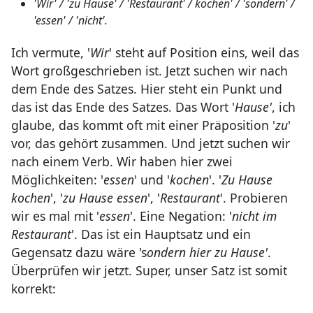
'Wir' / 'zu Hause' / 'Restaurant' / kochen' / 'sondern' /
'essen' / 'nicht'.
Ich vermute, '
Wir
' steht auf Position eins, weil das
Wort großgeschrieben ist. Jetzt suchen wir nach
dem Ende des Satzes. Hier steht ein Punkt und
das ist das Ende des Satzes. Das Wort '
Hause'
, ich
glaube, das kommt oft mit einer Präposition '
zu
'
vor, das gehört zusammen. Und jetzt suchen wir
nach einem Verb. Wir haben hier zwei
Möglichkeiten: '
essen
' und '
kochen
'. '
Zu Hause
kochen
', '
zu Hause essen
', '
Restaurant
'. Probieren
wir es mal mit '
essen
'. Eine Negation: '
nicht im
Restaurant
'. Das ist ein Hauptsatz und ein
Gegensatz dazu wäre 's
ondern
hier zu Hause'
.
Überprüfen wir jetzt. Super, unser Satz ist somit
korrekt: