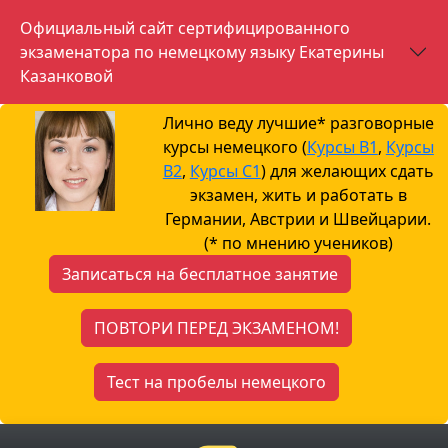
Официальный сайт сертифицированного
экзаменатора по немецкому языку Екатерины
Казанковой
Лично веду лучшие* разговорные
курсы немецкого (
Курсы B1
,
Курсы
B2
,
Курсы С1
) для желающих сдать
экзамен, жить и работать в
Германии, Австрии и Швейцарии.
(* по мнению учеников)
Записаться на бесплатное занятие
ПОВТОРИ ПЕРЕД ЭКЗАМЕНОМ!
Тест на пробелы немецкого