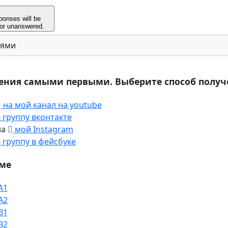
иями
ения самыми первыми. Выберите способ получ
на мой канал на youtube
группу вконтакте
на
мой Instagram
группу в фейсбуке
мме
A1
A2
B1
B2