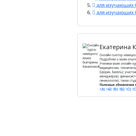
для изучающих 
для изучающих 
Екатерина 
Онлайн-тьютор немецког
Подробнее о моем опыт
Ученики моих онлайн ку
медицинских, технически
(Цюрих, Базель); участн
менеджеров), финансист
гинекологов), также сту
Полезные обновления в
A1
A2
B1
B2
C1
C