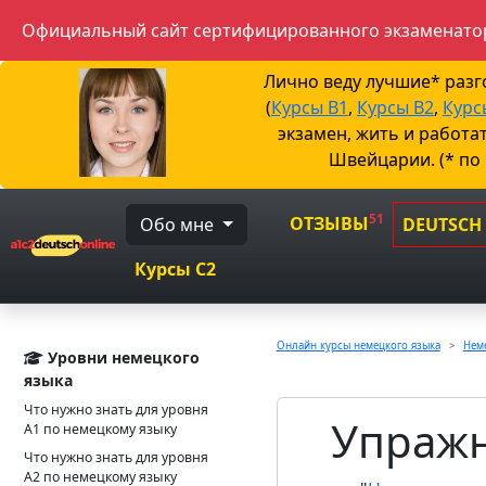
Официальный сайт сертифицированного экзаменатор
Лично веду лучшие* раз
(
Курсы B1
,
Курсы B2
,
Курс
экзамен, жить и работа
Швейцарии. (* по
51
ОТЗЫВЫ
Обо мне
DEUTSCH
Курсы C2
Онлайн курсы немецкого языка
Неме
Уровни немецкого
языка
Что нужно знать для уровня
Упражне
А1 по немецкому языку
Что нужно знать для уровня
А2 по немецкому языку