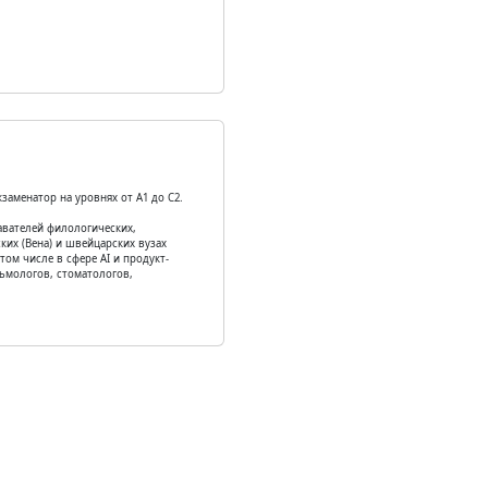
заменатор на уровнях от А1 до С2.
авателей филологических,
ких (Вена) и швейцарских вузах
том числе в сфере AI и продукт-
льмологов, стоматологов,