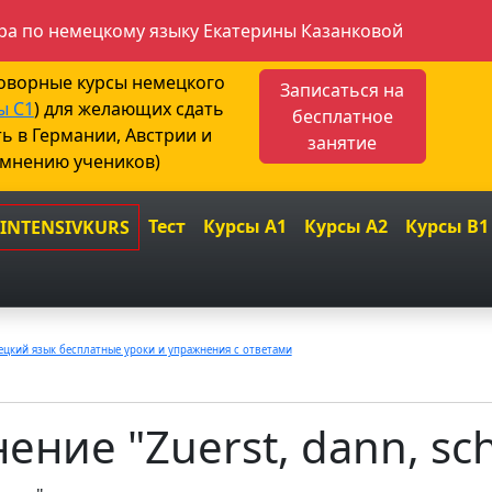
а по немецкому языку Екатерины Казанковой
говорные курсы немецкого
Записаться на
ы С1
) для желающих сдать
бесплатное
ть в Германии, Австрии и
занятие
 мнению учеников)
Тест
Курсы A1
Курсы A2
Курсы B1
 INTENSIVKURS
цкий язык бесплатные уроки и упражнения с ответами
ние "Zuerst, dann, schl