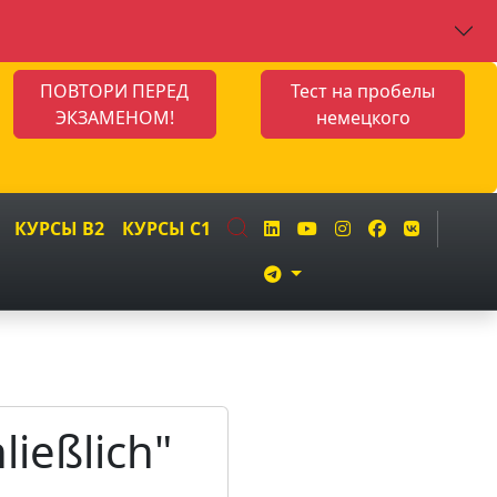
ПОВТОРИ ПЕРЕД
Тест на пробелы
ЭКЗАМЕНОМ!
немецкого
КУРСЫ B2
КУРСЫ C1
ießlich"