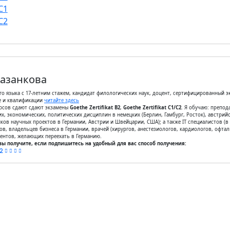
C1
C2
Казанкова
о языка с 17-летним стажем, кандидат филологических наук, доцент, сертифицированный эк
е и квалификации
читайте здесь
рсов сдают сдают экзамены
Goethe Zertifikat B2
,
Goethe Zertifikat С1/С2
. Я обучаю: препод
х, экономических, политических дисциплин в немецких (Берлин, Гамбург, Росток), австрийс
иков научных проектов в Германии, Австрии и Швейцарии, США); а также IT специалистов (в 
ов, владельцев бизнеса в Германии, врачей (хирургов, анестезиологов, кардиологов, офта
дентов, желающих переехать в Германию.
ы получите, если подпишитесь на удобный для вас способ получения:
2