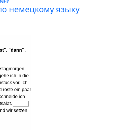
мени
"
по немецкому языку