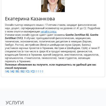
Екатерина Казанкова
Онлайн-тьютор немецкого языка с 17-летним стажем, кандидат филологических
наук, доцент, сертифицированный экзаменатор на уровнях от А1 до С2. Подробнее
о моем опыте и квалификации
читайте здесь
Ученики моих онлайн курсов сдают сдают экзамены
Goethe Zertifikat B2
,
Goethe
Zertifikat С1/С2
. Я обучаю: преподавателей филологических, медицинских,
технических, экономических, политических дисциплин в немецких (Берлин,
Гамбург, Росток), австрийских (Вена) и швейцарских вузах (Цюрих, Базель);
участников научных проектов в Германии, Австрии и Швейцарии, США); а также IT
специалистов (в том числе в сфере AI и продукт-менеджеров), финансистов,
владельцев бизнеса в Германии, врачей (хирургов, анестезиологов, кардиологов,
офтальмологов, стоматологов, гинекологов), также студентов, желающих
переехать в Германию.
Полезные обновления вы получите, если подпишитесь на удобный для вас
способ получения:
A1
A2
B1
B2
C1
C2
УСЛУГИ