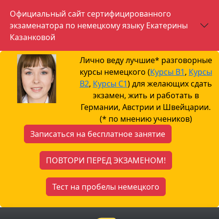
Официальный сайт сертифицированного
экзаменатора по немецкому языку Екатерины
Казанковой
Лично веду лучшие* разговорные
курсы немецкого (
Курсы B1
,
Курсы
B2
,
Курсы С1
) для желающих сдать
экзамен, жить и работать в
Германии, Австрии и Швейцарии.
(* по мнению учеников)
Записаться на бесплатное занятие
ПОВТОРИ ПЕРЕД ЭКЗАМЕНОМ!
Тест на пробелы немецкого