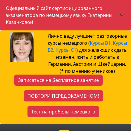
Официальный сайт сертифицированного
экзаменатора по немецкому языку Екатерины
Казанковой
Лично веду лучшие* разговорные
курсы немецкого (
Курсы B1
,
Курсы
B2
,
Курсы С1
) для желающих сдать
экзамен, жить и работать в
Германии, Австрии и Швейцарии.
(* по мнению учеников)
Записаться на бесплатное занятие
ПОВТОРИ ПЕРЕД ЭКЗАМЕНОМ!
Тест на пробелы немецкого