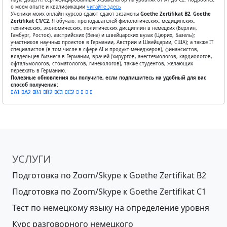
о моем опыте и квалификации
читайте здесь
Ученики моих онлайн курсов сдают сдают экзамены
Goethe Zertifikat B2
,
Goethe
Zertifikat С1/С2
. Я обучаю: преподавателей филологических, медицинских,
технических, экономических, политических дисциплин в немецких (Берлин,
Гамбург, Росток), австрийских (Вена) и швейцарских вузах (Цюрих, Базель);
участников научных проектов в Германии, Австрии и Швейцарии, США); а также IT
специалистов (в том числе в сфере AI и продукт-менеджеров), финансистов,
владельцев бизнеса в Германии, врачей (хирургов, анестезиологов, кардиологов,
офтальмологов, стоматологов, гинекологов), также студентов, желающих
переехать в Германию.
Полезные обновления вы получите, если подпишитесь на удобный для вас
способ получения:
A1
A2
B1
B2
C1
C2
УСЛУГИ
Подготовка по Zoom/Skype к Goethe Zertifikat B2
Подготовка по Zoom/Skype к Goethe Zertifikat С1
Тест по немецкому языку на определение уровня
Курс разговорного немецкого